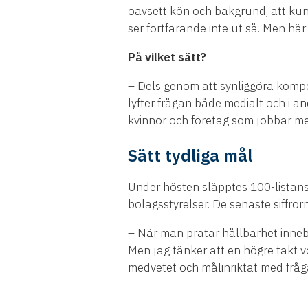
oavsett kön och bakgrund, att kunna
ser fortfarande inte ut så. Men här 
På vilket sätt?
– Dels genom att synliggöra kompe
lyfter frågan både medialt och i a
kvinnor och företag som jobbar me
Sätt tydliga mål
Under hösten släpptes 100-listans 
bolagsstyrelser. De senaste siffro
– När man pratar hållbarhet innebär
Men jag tänker att en högre takt v
medvetet och målinriktat med fråg