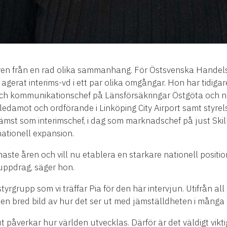
lgren från en rad olika sammanhang. För Östsvenska Hand
gerat interims-vd i ett par olika omgångar. Hon har tidig
h kommunikationschef på Länsförsäkringar Östgöta och näri
damot och ordförande i Linköping City Airport samt styrelse
rämst som interimschef, i dag som marknadschef på just Skill
nationell expansion.
ste åren och vill nu etablera en starkare nationell position
 uppdrag, säger hon.
styrgrupp som vi träffar Pia för den här intervjun. Utifrån al
t en bred bild av hur det ser ut med jämställdheten i många
 påverkar hur världen utvecklas. Därför är det väldigt viktigt