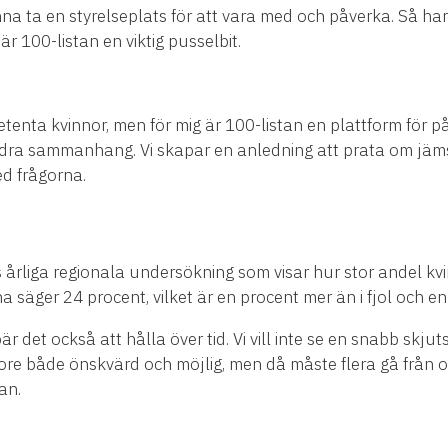
 ta en styrelseplats för att vara med och påverka. Så har de
är 100-listan en viktig pusselbit.
tenta kvinnor, men för mig är 100-listan en plattform för 
ndra sammanhang. Vi skapar en anledning att prata om jämst
d frågorna.
årliga regionala undersökning som visar hur stor andel kvin
rna säger 24 procent, vilket är en procent mer än i fjol och
 det också att hålla över tid. Vi vill inte se en snabb skjut
ore både önskvärd och möjlig, men då måste flera gå från or
an.