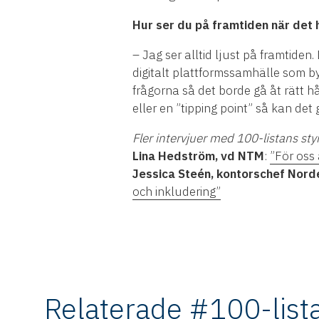
Hur ser du på framtiden när det 
– Jag ser alltid ljust på framtiden. D
digitalt plattformssamhälle som b
frågorna så det borde gå åt rätt hå
eller en ”tipping point” så kan det 
Fler intervjuer med 100-listans st
Lina Hedström, vd NTM
:
”För oss 
Jessica Steén, kontorschef Nord
och inkludering”
Relaterade #100-list