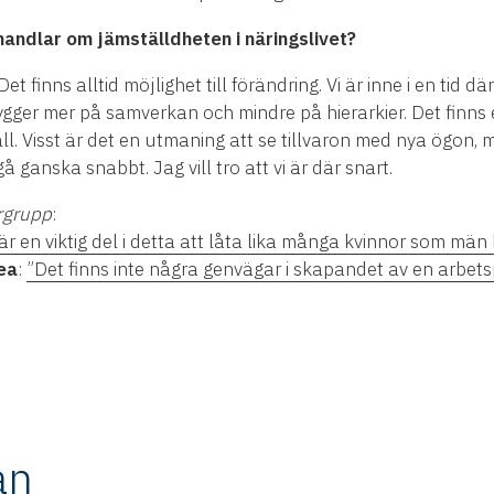
handlar om jämställdheten i näringslivet?
et finns alltid möjlighet till förändring. Vi är inne i en tid dä
ygger mer på samverkan och mindre på hierarkier. Det finns
ll. Visst är det en utmaning att se tillvaron med nya ögon, 
gå ganska snabbt. Jag vill tro att vi är där snart.
yrgrupp
:
är en viktig del i detta att låta lika många kvinnor som män 
ea
:
”Det finns inte några genvägar i skapandet av en arbet
an