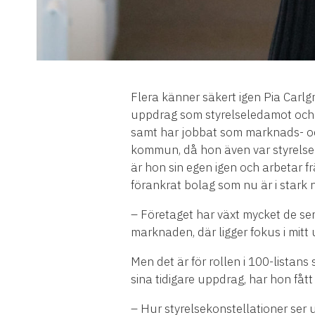
Flera känner säkert igen Pia Car
uppdrag som styrelseledamot och a
samt har jobbat som marknads- oc
kommun, då hon även var styrelsele
är hon sin egen igen och arbetar f
förankrat bolag som nu är i stark 
– Företaget har växt mycket de sena
marknaden, där ligger fokus i mitt
Men det är för rollen i 100-listans 
sina tidigare uppdrag, har hon fåt
– Hur styrelsekonstellationer ser ut