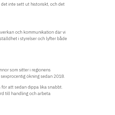
t inte sett ut historiskt, och det
påverkan och kommunikation där vi
älldhet i styrelser och lyfter både
nor som sitter i regionens
 en sexprocentig ökning sedan 2018.
s för att sedan dippa lika snabbt.
d till handling och arbeta