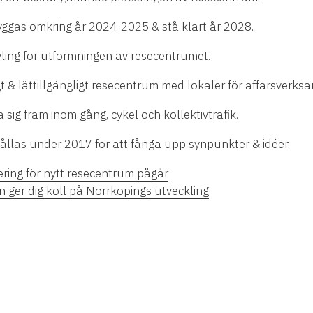
ggas omkring år 2024-2025 & stå klart år 2028.
vling för utformningen av resecentrumet.
yggt & lättillgängligt resecentrum med lokaler för affärsverks
a sig fram inom gång, cykel och kollektivtrafik.
llas under 2017 för att fånga upp synpunkter & idéer.
ring för nytt resecentrum pågår
n ger dig koll på Norrköpings utveckling