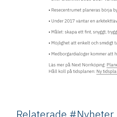
• Resecentrumet planeras börja by
• Under 2017 väntar en arkitekttä
• Målet: skapa ett fint, snyggt, tr
• Möjlighet att enkelt och smidigt t
• Medborgardialoger kommer att hå
Läs mer på Next Norrköping:
Plane
Håll koll på tidsplanen:
Ny tidspla
Relaterade #Nyheter