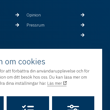
Opinion
Pressrum
n om cookies
för att förbättra din användarupplevelse och för
tion om ditt besök hos oss. Du kan läsa mer om
ra dina inställningar här.
Läs mer