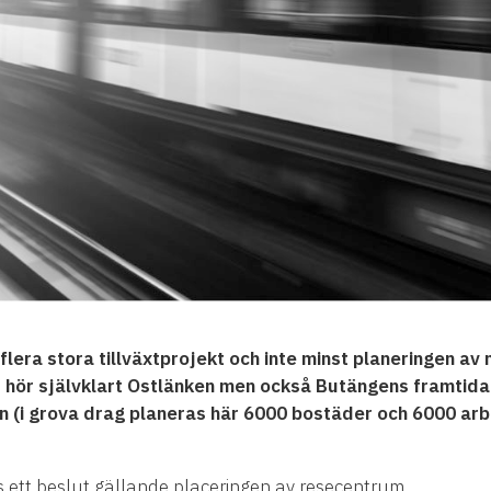
l flera stora tillväxtprojekt och inte minst planeringen a
 hör självklart Ostlänken men också Butängens framtida
den (i grova drag planeras här 6000 bostäder och 6000 arb
s ett beslut gällande placeringen av resecentrum.