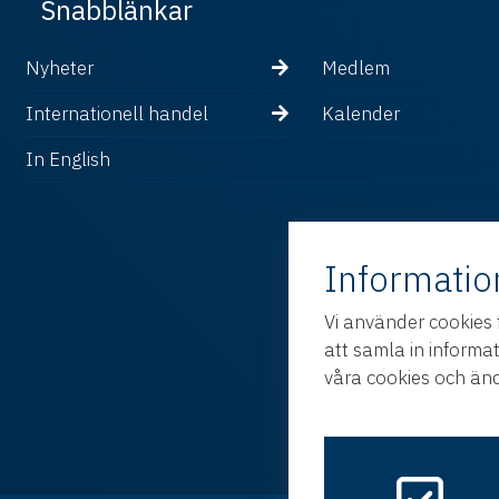
Snabblänkar
Nyheter
Medlem
Internationell handel
Kalender
In English
Informatio
Vi använder cookies 
att samla in informa
våra cookies och änd