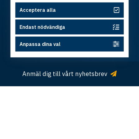
Acceptera alla
Följ oss
Endast nödvändiga
© Copyright Östsvenska Handelskammaren ·
Integritetspolicy
·
Cookies
· Design och utveckling av
Anpassa dina val
Hamrén
Anmäl dig till vårt nyhetsbrev