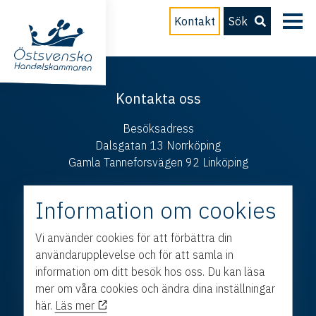
Kontakt
Sök
Kontakta oss
Besöksadress
Dalsgatan 13 Norrköping
Gamla Tanneforsvägen 92 Linköping
Postadress
Information om cookies
Box 214 601 04 Norrköping
E-post
Vi använder cookies för att förbättra din
info@ostsvenskahandelskammaren.se
användarupplevelse och för att samla in
information om ditt besök hos oss. Du kan läsa
Telefon
mer om våra cookies och ändra dina inställningar
011 – 28 50 30
här.
Läs mer