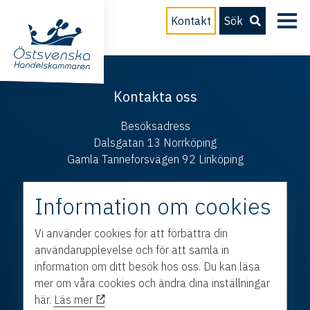
Kontakt
Sök
Kontakta oss
Besöksadress
Dalsgatan 13 Norrköping
Gamla Tanneforsvägen 92 Linköping
Postadress
Information om cookies
Box 214 601 04 Norrköping
E-post
Vi använder cookies för att förbättra din
info@ostsvenskahandelskammaren.se
användarupplevelse och för att samla in
information om ditt besök hos oss. Du kan läsa
Telefon
mer om våra cookies och ändra dina inställningar
011 – 28 50 30
här.
Läs mer