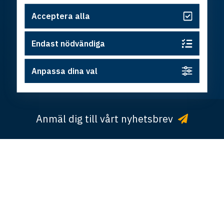
Acceptera alla
Följ oss
Endast nödvändiga
© Copyright Östsvenska Handelskammaren ·
Integritetspolicy
·
Cookies
· Design och utveckling av
Anpassa dina val
Hamrén
Anmäl dig till vårt nyhetsbrev