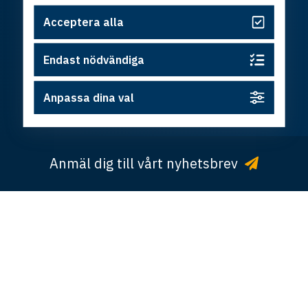
Acceptera alla
Följ oss
Endast nödvändiga
© Copyright Östsvenska Handelskammaren ·
Integritetspolicy
·
Cookies
· Design och utveckling av
Anpassa dina val
Hamrén
Anmäl dig till vårt nyhetsbrev