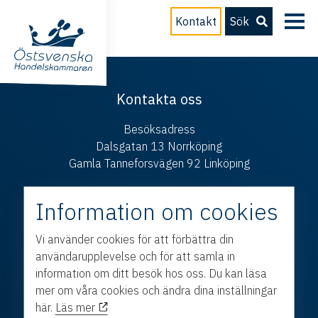
Kontakt
Sök
Kontakta oss
Besöksadress
Dalsgatan 13 Norrköping
Gamla Tanneforsvägen 92 Linköping
Postadress
Information om cookies
Box 214 601 04 Norrköping
E-post
Vi använder cookies för att förbättra din
info@ostsvenskahandelskammaren.se
användarupplevelse och för att samla in
information om ditt besök hos oss. Du kan läsa
Telefon
mer om våra cookies och ändra dina inställningar
011 – 28 50 30
här.
Läs mer