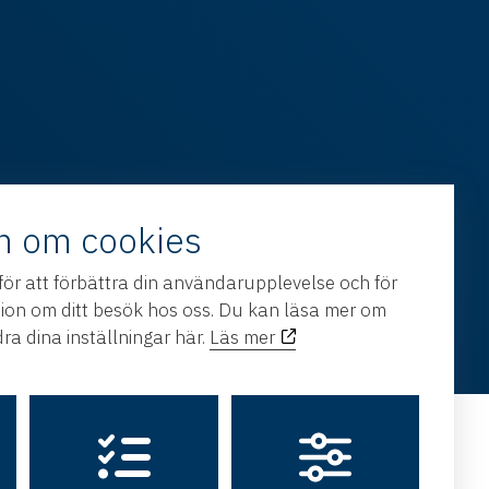
n om cookies
för att förbättra din användarupplevelse och för
h utveckling av
Hamrén
tion om ditt besök hos oss. Du kan läsa mer om
ra dina inställningar här.
Läs mer