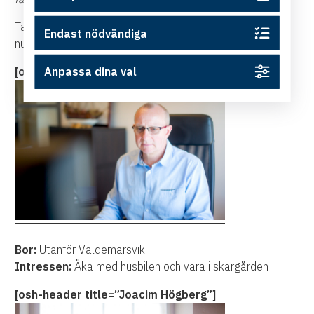
Tack Peter och Joacim för intervjun och lycka till med
Endast nödvändiga
nuvarande och blivande projekt!
Anpassa dina val
[osh-header title=”Peter Grönfors”]
Bor:
Utanför Valdemarsvik
Intressen:
Åka med husbilen och vara i skärgården
[osh-header title=”Joacim Högberg”]