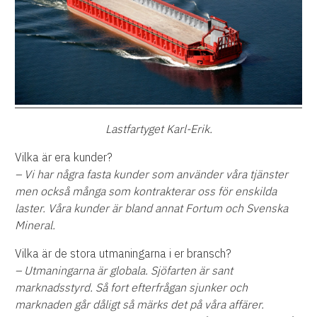
Lastfartyget Karl-Erik.
Vilka är era kunder?
– Vi har några fasta kunder som använder våra tjänster
men också många som kontrakterar oss för enskilda
laster. Våra kunder är bland annat Fortum och Svenska
Mineral.
Vilka är de stora utmaningarna i er bransch?
– Utmaningarna är globala. Sjöfarten är sant
marknadsstyrd. Så fort efterfrågan sjunker och
marknaden går dåligt så märks det på våra affärer.