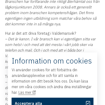
Branschen har fortfarande inte riktigt återhämtat oss från
lågkonjunkturen 2008. Annars är också ett generellt
problem inom branschen kompetensfrågan. Det finns
egentligen ingen utbildning som matchar våra behov så
det kommer inte in så många nya.
Hur är det att driva företag i Valdemarsvik?
– Det är kanon. I vår bransch kan vi egentligen sitta var
som helst i och med att det mesta i vårt jobb sker via
telefon och mail. Och i och med att vi båda bor i
Valdemarsvik så är det väldigt smidigt och bra att ha
Information om cookies
kontor här. Dessutom är det inte långt till de större
städerna.
Vi använder cookies för att förbättra din
användarupplevelse och för att samla in
Till sist, vad är på gång nu?
information om ditt besök hos oss. Du kan läsa
– Vi har startat ett trading-bolag, där vi börjat sälja
mer om våra cookies och ändra dina inställningar
drycker till Afrika. Vi är i uppstartningsfas men ska bli
här.
Läs mer
väldigt spännande. Kul att starta något nytt. Men
fortfarande är vår huvudsakliga sysselsättning att mäkla
Acceptera alla
fartyg och laster.