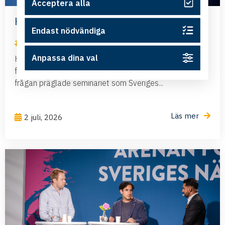
Acceptera alla
Har Sverige råd att negligera flyget?
Endast nödvändiga
Nyheter
Anpassa dina val
Hur säkerställer vi att företag i hela Sverige kan
fortsätta växa och konkurrera internationellt? Den
frågan präglade seminariet som Sveriges...
Läs mer
2 juli, 2026