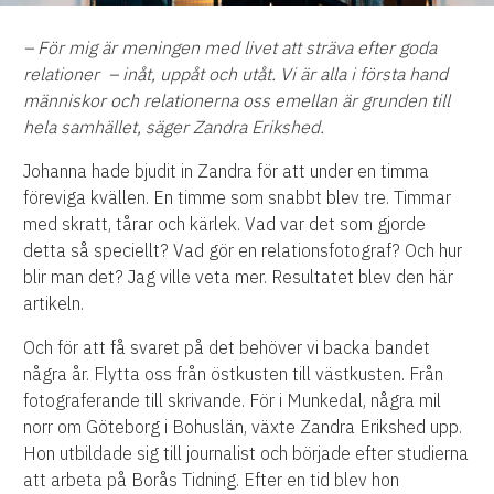
– För mig är meningen med livet att sträva efter goda
relationer – inåt, uppåt och utåt. Vi är alla i första hand
människor och relationerna oss emellan är grunden till
hela samhället, säger Zandra Erikshed.
Johanna hade bjudit in Zandra för att under en timma
föreviga kvällen. En timme som snabbt blev tre. Timmar
med skratt, tårar och kärlek. Vad var det som gjorde
detta så speciellt? Vad gör en relationsfotograf? Och hur
blir man det? Jag ville veta mer. Resultatet blev den här
artikeln.
Och för att få svaret på det behöver vi backa bandet
några år. Flytta oss från östkusten till västkusten. Från
fotograferande till skrivande. För i Munkedal, några mil
norr om Göteborg i Bohuslän, växte Zandra Erikshed upp.
Hon utbildade sig till journalist och började efter studierna
att arbeta på Borås Tidning. Efter en tid blev hon