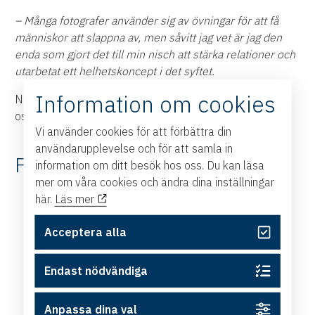
– Många fotografer använder sig av övningar för att få
människor att slappna av, men såvitt jag vet är jag den
enda som gjort det till min nisch att stärka relationer och
utarbetat ett helhetskoncept i det syftet.
Information om cookies
Några av de alla fantastiska bilder Zandra fångade på
oss på Handelskammaren kan ni se här nedan.
Vi använder cookies för att förbättra din
användarupplevelse och för att samla in
Fakta Zandra Erikshed
information om ditt besök hos oss. Du kan läsa
mer om våra cookies och ändra dina inställningar
här.
Läs mer
Acceptera alla
Endast nödvändiga
Anpassa dina val