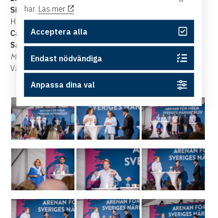
här.
Läs mer
Siros Jahanfar
, Program Manager Sweden Growth,
Hitachi
Acceptera alla
Camilla Sundqvist
, HR-chef, SkiStar
Sandra Johansson
, HR-chef, SCA Skog
Moderator:
Amad Raja
, Kompetensförsörjningschef,
Endast nödvändiga
Västsvenska Handelskammaren
Anpassa dina val