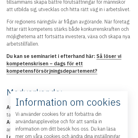
tillsammans skapa bättre förutsättningar för människor
att utbilda sig, utvecklas och hitta rätt väg in i arbetslivet.
För regionens näringsliv är frågan avgörande. När företag
hittar rätt kompetens stärks både konkurrenskraften och
möjligheterna att fortsätta investera, växa och skapa nya
arbetstillfällen.
Du kan se seminariet i efterhand här:
Så löser vi
kompetenskrisen – dags för ett
kompetensförsörjningsdepartement?
Medverkande:
Information om cookies
Ardalan Shekarabi (S)
, arbetsmarknadspolitisk
Vi använder cookies för att förbättra din
talesperson
användarupplevelse och för att samla in
Adam Alfredsson (L)
, statssekreterare,
information om ditt besök hos oss. Du kan läsa
arbetsmarknads- och integrationsministern
mer om våra cookies och ändra dina inställningar
Lena Eliasson
, HR-chef, Saab