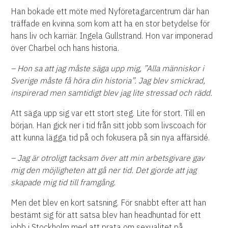
Han bokade ett möte med Nyföretagarcentrum där han
träffade en kvinna som kom att ha en stor betydelse för
hans liv och karriär. Ingela Gullstrand. Hon var imponerad
över Charbel och hans historia.
– Hon sa att jag måste säga upp mig, ”Alla människor i
Sverige måste få höra din historia”. Jag blev smickrad,
inspirerad men samtidigt blev jag lite stressad och rädd.
Att säga upp sig var ett stort steg. Lite för stort. Till en
början. Han gick ner i tid från sitt jobb som livscoach för
att kunna lägga tid på och fokusera på sin nya affärsidé.
– Jag är otroligt tacksam över att min arbetsgivare gav
mig den möjligheten att gå ner tid. Det gjorde att jag
skapade mig tid till framgång.
Men det blev en kort satsning. För snabbt efter att han
bestämt sig för att satsa blev han headhuntad för ett
jobb i Stockholm med att prata om sexualitet på