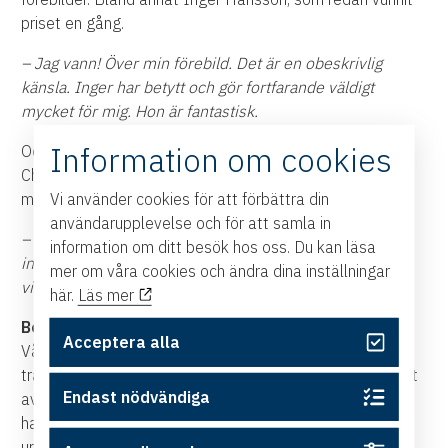
priset en gång.
– Jag vann! Över min förebild. Det är en obeskrivlig
känsla. Inger har betytt och gör fortfarande väldigt
mycket för mig. Hon är fantastisk.
Information om cookies
Och att omge sig med rätt människor återkommer
Charbel till. Om vikten att välja sina vänner och umgås
Vi använder cookies för att förbättra din
med människor som inspirerar.
användarupplevelse och för att samla in
– Alla vill umgås med dig när det går bra – men när du
information om ditt besök hos oss. Du kan läsa
inte är något märker du vilka som är dina vänner och
mer om våra cookies och ändra dina inställningar
vilka som tror på dig.
här.
Läs mer
Behöver varandra mer än någonsin
Acceptera alla
Vårens kalender var fulltecknad för Charbel. Men när vi
träffas på Kammarforum i Norrköping, som annars är fullt
Endast nödvändiga
av liv och rörelse, är vi nästan ensamma. Coronaviruset
har börjat breda ut sig i Sverige och många av hans
uppdrag är avbokade eller framflyttade till hösten.