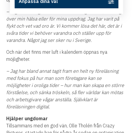
Anpassa dina val
– Jag känner ingen extra stor oro kring corona, vare sig
över min hälsa eller för mina uppdrag. Jag har varit på
flykt och vet vad oro är. Vi kommer lösa det här, det är i
svåra tider vi behöver varandra och ställer upp för
varandra. Något jag ser sker nu i Sverige.
Och när det finns mer luft i kalendern öppnas nya
möjligheter.
– Jag har bland annat tagit fram en helt ny föreläsning
med fokus på hur man som företagare kan se
möjligheter i oroliga tider – hur man kan skapa en större
förståelse, och sänka tröskeln, så fler världar kan mötas
och arbetsgivare vågar anställa. Självklart är
föreläsningen digital.
Hjälper ungdomar
Tillsammans med en god vän, Olle Tholén från Crazy
Pictures, startade han för några år sedan en organisation