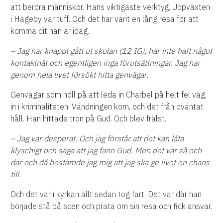
att beröra människor. Hans viktigaste verktyg. Uppväxten
i Hageby var tuff. Och det har varit en lång resa för att
komma dit han är idag.
– Jag har knappt gått ut skolan (12 IG), har inte haft något
kontaktnät och egentligen inga förutsättningar. Jag har
genom hela livet försökt hitta genvägar.
Genvägar som höll på att leda in Charbel på helt fel väg,
in i kriminaliteten. Vändningen kom, och det från oväntat
håll. Han hittade tron på Gud. Och blev frälst.
– Jag var desperat. Och jag förstår att det kan låta
klyschigt och säga att jag fann Gud. Men det var så och
där och då bestämde jag mig att jag ska ge livet en chans
till.
Och det var i kyrkan allt sedan tog fart. Det var där han
började stå på scen och prata om sin resa och fick ansvar.