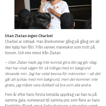
Utan Zlatan ingen Charbel
Charbel är ödmjuk. Han återkommer gång på gång om all
den hjälp han fått. Från vänner, människor som trott på
honom. Och inte minst från Zlatan.
– Utan Zlatan hade jag inte kunnat göra det jag gör idag.
Han har visat vägen för så många med en bakgrund
liknande min. Jag har velat bevisa för människor – att det
går att lyckas med min bakgrund, men det kommer inte
gratis, jag måste vara dubbelt så bra som alla andra.
Fem år efter hans första betalda uppdrag var han nu på
samma gala, nominerad till samma pris som flera av hans
förebilder. Bland annat Inger Hansson, som redan vunnit