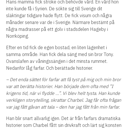
Hans mamma fick stroke och behövde vård. En vård hon
inte kunde få i Syrien. De sökte sig till Sverige dit
släktingar tidigare hade flytt. De fick visum och några
månader senare var de i Sverige. Närmare bestämt på
några madrasser på ett golv i stadsdelen Hageby i
Norrköping.
Efter en tid fick de egen bostad, en liten lägenhet i
samma område. Han fick dela säng med sin bror Tony.
Ovanslafen av våningssängen i det minsta rummet.
Nedanför låg farfar. Och berättade historier.
– Det enda sättet för farfar att få tyst på mig och min bror
var att berätta historier. Han började dem ofta med ”I
krigens tid, när vi flydde …”. Vi blev helt tysta. Han kunde
verkligen storytelling, skrattar Charbel. Jag får ofta frågan
var jag fått gåvan att tala – den har jag fått från min farfar.
Han blir snart allvarlig igen. Det är från farfars dramatiska
historier som Charbel fått sin drivkraft och lärt sig konsten