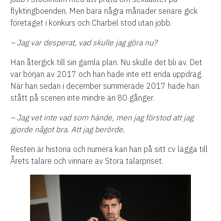
flyktingboenden. Men bara några månader senare gick
företaget i konkurs och Charbel stod utan jobb.
– Jag var desperat, vad skulle jag göra nu?
Han återgick till sin gamla plan. Nu skulle det bli av. Det
var början av 2017 och han hade inte ett enda uppdrag.
När han sedan i december summerade 2017 hade han
stått på scenen inte mindre än 80 gånger.
– Jag vet inte vad som hände, men jag förstod att jag
gjorde något bra. Att jag berörde.
Resten är historia och numera kan han på sitt cv lägga till
Årets talare och vinnare av Stora talarpriset.