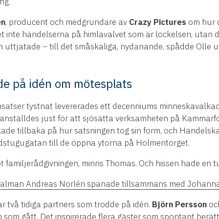
ing.
én
, producent och medgrundare av
Crazy Pictures
om hur de
 inte händelserna på himlavalvet som är lockelsen, utan de 
h uttjatade – till det småskaliga, nydanande, spådde Olle 
e på idén om mötesplats
nsatser tystnat levererades ett decenniums minneskavalka
 anställdes just för att sjösätta verksamheten på Kammarf
kade tillbaka på hur satsningen tog sin form, och Handelsk
ådstugugatan till de öppna ytorna på Holmentorget.
ot familjerådgivningen, minns Thomas. Och hissen hade en t
r talman Andreas Norlén spanade tillsammans med Johanna
r två tidiga partners som trodde på idén.
Björn Persson
oc
n som gått. Det inspirerade flera gäster som spontant be