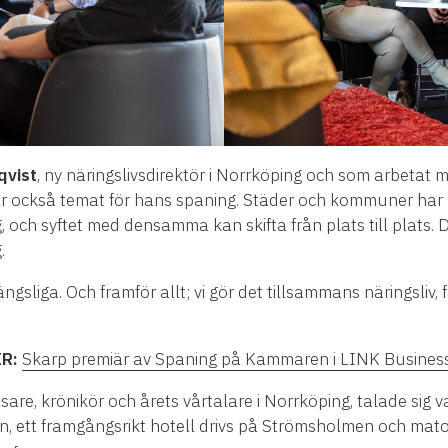
qvist
, ny näringslivsdirektör i Norrköping och som arbetat
ar också temat för hans spaning. Städer och kommuner har 
g, och syftet med densamma kan skifta från plats till plats.
.
ängsliga. Och framför allt; vi gör det tillsammans näringsli
R:
Skarp premiär av Spaning på Kammaren i LINK Busines
äsare, krönikör och årets vårtalare i Norrköping, talade sig
tsen, ett framgångsrikt hotell drivs på Strömsholmen och ma