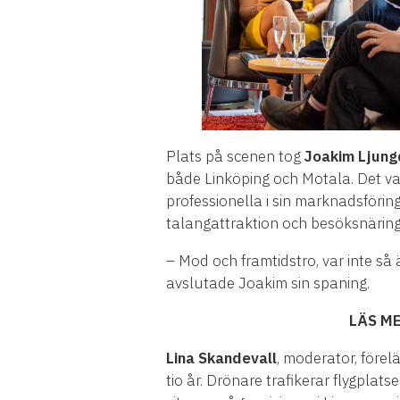
Plats på scenen tog
Joakim Ljung
både Linköping och Motala. Det v
professionella i sin marknadsförin
talangattraktion och besöksnäring
– Mod och framtidstro, var inte så 
avslutade Joakim sin spaning.
LÄS ME
Lina Skandevall
, moderator, förel
tio år. Drönare trafikerar flygpla