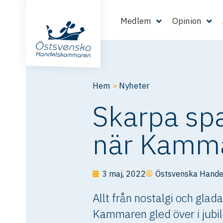
Medlem
Opinion
Hem
»
Nyheter
Skarpa spa
när Kamma
3 maj, 2022
Östsvenska Hand
Allt från nostalgi och glad
Kammaren gled över i jubi