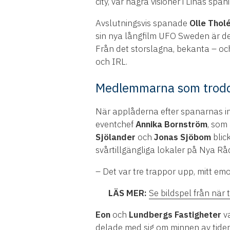
city, var några visioner i Linas span
Avslutningsvis spanade
Olle Thol
sin nya långfilm UFO Sweden är det
Från det storslagna, bekanta – oc
och IRL.
Medlemmarna som trodd
När applåderna efter spanarnas i
eventchef
Annika Bornström
, som
Sjölander
och
Jonas Sjöbom
blic
svårtillgängliga lokaler på Nya R
– Det var tre trappor upp, mitt em
LÄS MER:
Se bildspel från nä
Eon
och
Lundbergs Fastigheter
va
delade med sig om minnen av tide