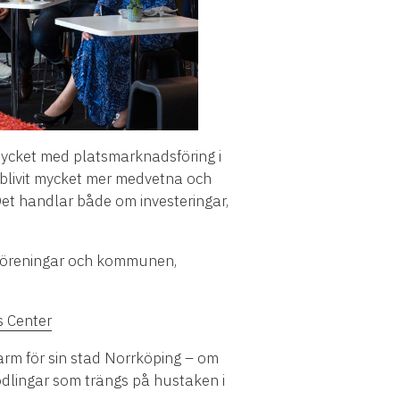
 mycket med platsmarknadsföring i
blivit mycket mer medvetna och
 Det handlar både om investeringar,
v, föreningar och kommunen,
s Center
 varm för sin stad Norrköping – om
todlingar som trängs på hustaken i