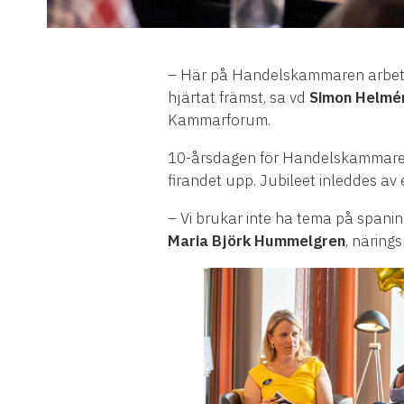
– Här på Handelskammaren arbetar
hjärtat främst, sa vd
Simon Helmé
Kammarforum.
10-årsdagen för Handelskammaren
firandet upp. Jubileet inleddes a
– Vi brukar inte ha tema på spanin
Maria Björk Hummelgren
, näring