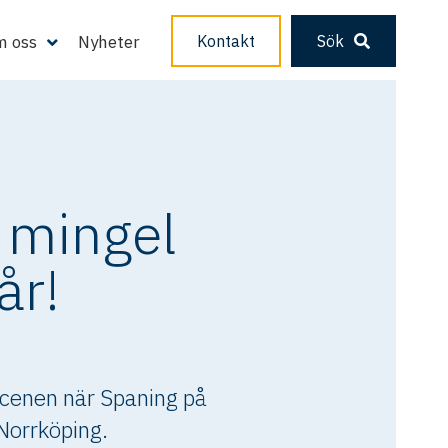
 oss
Nyheter
Kontakt
Sök
 mingel
år!
 scenen när Spaning på
Norrköping.