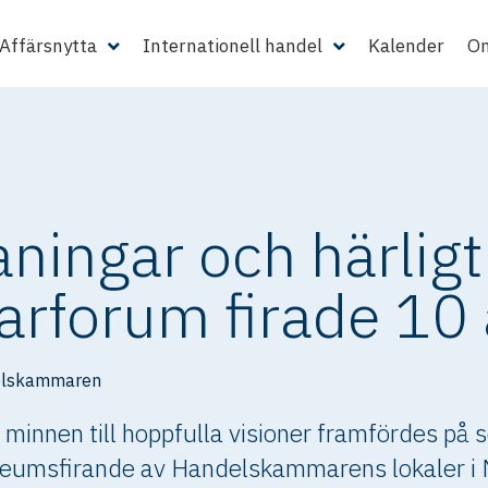
Affärsnytta
Internationell handel
Kalender
Om
ningar och härligt
rforum firade 10 
elskammaren
a minnen till hoppfulla visioner framfördes på
leumsfirande av Handelskammarens lokaler i 