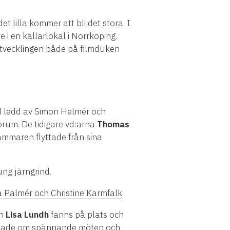
t lilla kommer att bli det stora. I
i en källarlokal i Norrköping.
utvecklingen både på filmduken
d ledd av Simon Helmér och
orum. De tidigare vd:arna
Thomas
ammaren flyttade från sina
ung järngrind.
 Palmér och Christine Karmfalk
h
Lisa Lundh
fanns på plats och
rättade om spännande möten och