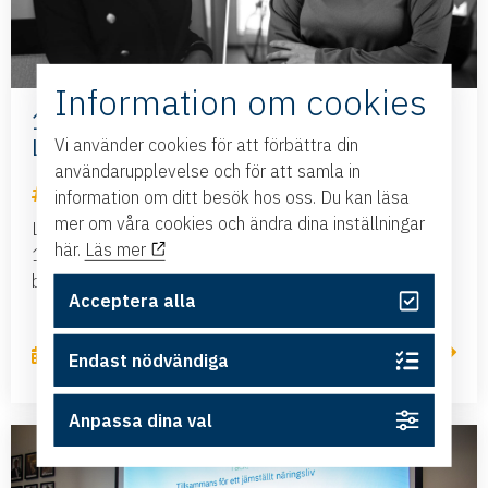
Information om cookies
100-listan välkomnar ny guldpartner:
Länsförsäkringar Östgöta
Vi använder cookies för att förbättra din
användarupplevelse och för att samla in
100-listan
information om ditt besök hos oss. Du kan läsa
mer om våra cookies och ändra dina inställningar
Länsförsäkringar Östgöta växlar upp sitt engagemang i
här.
Läs mer
100-listan och går in som guldpartner. Partnerskapet
beskrivs som en naturlig förlängning av...
Acceptera alla
Läs mer
9 mars, 2026
Endast nödvändiga
Anpassa dina val