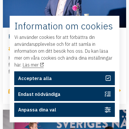
Information om cookies
Har Sverige råd att negligera flyget?
Vi använder cookies för att förbättra din
användarupplevelse och för att samla in
Nyheter
information om ditt besök hos oss. Du kan läsa
mer om våra cookies och ändra dina inställningar
Hur säkerställer vi att företag i hela Sverige kan
här.
Läs mer
fortsätta växa och konkurrera internationellt? Den
frågan präglade seminariet som Sveriges...
Acceptera alla
Läs mer
2 juli, 2026
Endast nödvändiga
Anpassa dina val