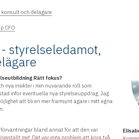
, konsult och delägare
up CFO
 - styrelseledamot,
elägare
elseutbildning Rätt fokus?
h nya insikter i min nuvarande roll som
stad inför eventuella nya styrelseuppdrag. Jag
lighet att bli en mer framsynt ägare i mitt egna
n.
 förväntningar bland annat för att den var
Elisab
öreställt mig. Det var inga problem att köra två
Kommun