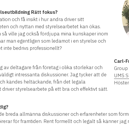
elseutbildning Rätt fokus?
tion och få insikt i hur andra driver sitt
teten och nyttan med styrelsearbetet kan ökas.
 så ville jag också fördjupa mina kunskaper inom
 har man egentligen som ledamot i en styrelse och
t inte bedrivs professionellt?
Carl-
 av deltagare från företag i olika storlekar och
Group
 väldigt intressanta diskussioner. Jag tycker att de
UMS S
ch kändes heltäckande, från det legala
Höste
 driver styrelsearbete på ett bra och effektivt sätt.
dig?
g de breda allmänna diskussioner och erfarenheter som för
irerar för framtiden. Rent formellt och legalt så känner ja