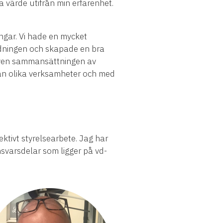
 värde utifrån min erfarenhet.
ngar. Vi hade en mycket
ldningen och skapade en bra
 Även sammansättningen av
rån olika verksamheter och med
ktivt styrelsearbete. Jag har
nsvarsdelar som ligger på vd-