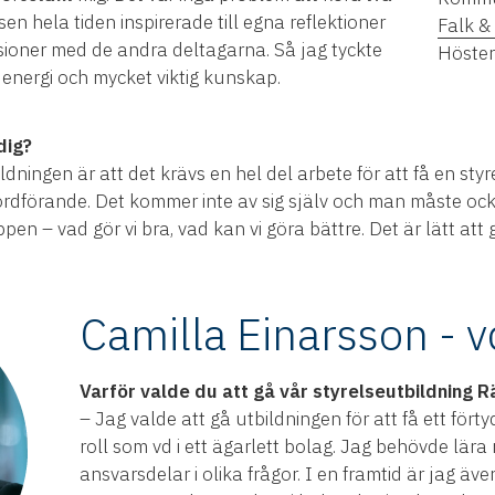
n hela tiden inspirerade till egna reflektioner
Falk &
ssioner med de andra deltagarna. Så jag tyckte
Höste
energi och mycket viktig kunskap.
dig?
ildningen är att det krävs en hel del arbete för att få en styr
rdförande. Det kommer inte av sig själv och man måste också
pen – vad gör vi bra, vad kan vi göra bättre. Det är lätt a
Camilla Einarsson - v
Varför valde du att gå vår styrelseutbildning R
– Jag valde att gå utbildningen för att få ett fört
roll som vd i ett ägarlett bolag. Jag behövde lär
ansvarsdelar i olika frågor. I en framtid är jag äv