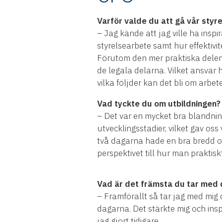
Varför valde du att gå vår styr
– Jag kände att jag ville ha inspira
styrelsearbete samt hur effektivi
Förutom den mer praktiska delen
de legala delarna. Vilket ansvar
vilka följder kan det bli om arbete
Vad tyckte du om utbildningen?
– Det var en mycket bra blandning
utvecklingsstadier, vilket gav oss
två dagarna hade en bra bredd o
perspektivet till hur man praktiskt
Vad är det främsta du tar med 
– Framförallt så tar jag med mi
dagarna. Det stärkte mig och insp
jag gjort tidigare.