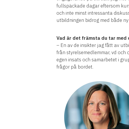
fullspäckade dagar eftersom kurse
och inte minst intressanta disku
utbildningen bidrog med både ny 
Vad är det främsta du tar med 
– En av de insikter jag fått av utb
från styrelsemedlemmar, vd och o
egen insats och samarbetet i grup
frågor på bordet.