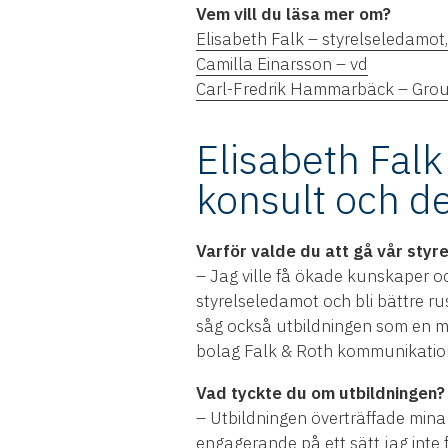
Ve
m vill du läsa mer om?
Elisabeth Falk – styrelseledamot
Camilla Einarsson – vd
Carl-Fredrik Hammarbäck – Gro
Elisabeth Falk
konsult och d
Varför valde du att gå vår styr
– Jag ville få ökade kunskaper oc
styrelseledamot och bli bättre ru
såg också utbildningen som en möj
bolag Falk & Roth kommunikatio
Vad tyckte du om utbildningen?
– Utbildningen överträffade mina
engagerande på ett sätt jag inte f