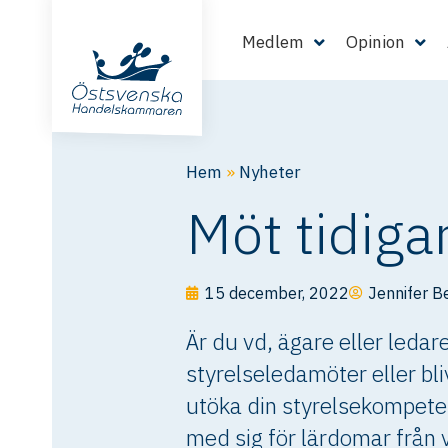
Medlem
Opinion
Hem
»
Nyheter
Möt tidiga
15 december, 2022
Jennifer B
Är du vd, ägare eller ledar
styrelseledamöter eller bli
utöka din styrelsekompeten
med sig för lärdomar från v