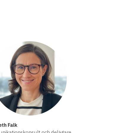
eth Falk
ikationskonsult och delägare