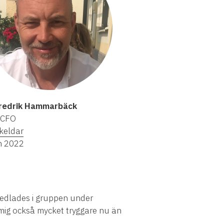
Fredrik Hammarbäck
 CFO
keldar
n 2022
medlades i gruppen under
g mig också mycket tryggare nu än