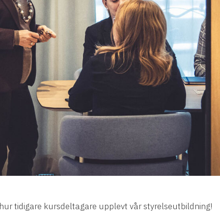
 hur tidigare kursdeltagare upplevt vår styrelseutbildning!