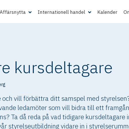
Affärsnytta
Internationell handel
Kalender
Om
re kursdeltagare
erg
e och vill förbättra ditt samspel med styrelsen?
vande ledamöter som vill bidra till ett framgå
s? Ta då reda på vad tidigare kursdeltagare in
år styrelseutbildning vidare in i styrelserumm