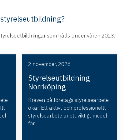
 styrelseutbildning?
styrelseutbildningar som hålls under våren 2023.
2 november, 2026
Styrelseutbildning
Norrköping
bete
Kraven på företags styrelsearbete
llt
ökar. Ett aktivt och professionellt
del
styrelsearbete är ett viktigt medel
för...