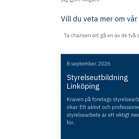
Vill du veta mer om vår
Ta chansen att gå en av de två 
8 september, 2026
Styrelseutbildning
Linköping
Kraven på företags styrelsear
ökar. Ett aktivt och professione
styrelsearbete är ett viktigt me
för...