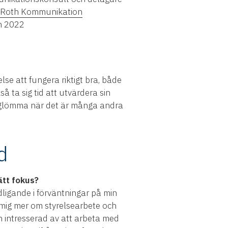
 Roth Kommunikation
n 2022
else att fungera riktigt bra, både
 ta sig tid att utvärdera sin
tt glömma när det är många andra
d
ätt fokus?
ydligande i förväntningar på min
a mig mer om styrelsearbete och
en intresserad av att arbeta med