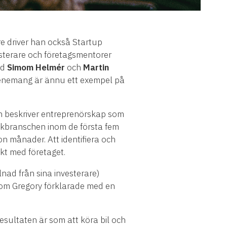
re driver han också Startup
esterare och företagsmentorer
vd
Simom Helmér
och
Martin
evenemang är ännu ett exempel på
och beskriver entreprenörskap som
nikbranschen inom de första fem
n månader. Att identifiera och
akt med företaget.
nad från sina investerare)
som Gregory förklarade med en
resultaten är som att köra bil och