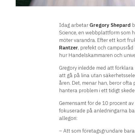
Idag arbetar
Gregory Shepard
b
Science, en webbplattform som ha
möter varandra. Efter ett kort 
Rantzer
, prefekt och campusråd 
hur Handelskammaren och univer
Gregory inledde med att förklara 
att gå på lina utan säkerhetssel
åren. Det, menar han, beror ofta
hantera problem i ett tidigt sked
Gemensamt för de 10 procent av te
fokuserade på anledningarna bak
allegori:
– Att som företagsgrundare bara ti