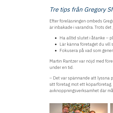
Tre tips från Gregory 
Efter föreläsningen ombeds Grego
är inbakade i varandra. Trots det 
Ha alltid slutet i åtanke – pl
Lär känna företaget du vill s
Fokusera på vad som generer
Martin Rantzer var nöjd med före
under en tid.
– Det var spännande att lyssna 
sitt företag mot ett köparföretag
avknoppningsverksamhet där många