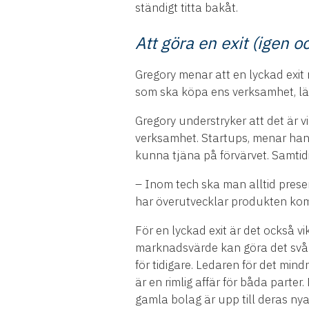
ständigt titta bakåt.
Att göra en exit (igen o
Gregory menar att en lyckad exit 
som ska köpa ens verksamhet, lär
Gregory understryker att det är vi
verksamhet. Startups, menar han, 
kunna tjäna på förvärvet. Samtid
– Inom tech ska man alltid prese
har överutvecklar produkten komm
För en lyckad exit är det också vik
marknadsvärde kan göra det svårar
för tidigare. Ledaren för det mindr
är en rimlig affär för båda parte
gamla bolag är upp till deras nya