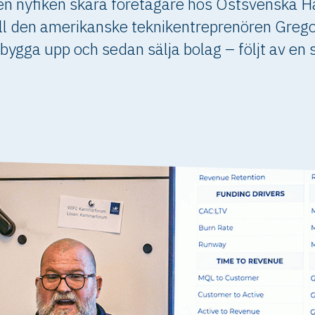
en nyfiken skara företagare hos Östsvenska 
till den amerikanske teknikentreprenören Greg
, bygga upp och sedan sälja bolag – följt av en 