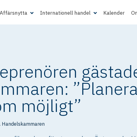
Affärsnytta
Internationell handel
Kalender
Om
reprenören gästad
mmaren: ”Planera 
som möjligt”
a Handelskammaren