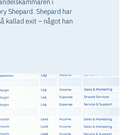
Handelskammaren i
ory Shepard. Shepard har
så kallad exit – något han