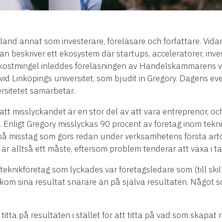
land annat som investerare, föreläsare och författare. Vida
n beskriver ett ekosystem där startups, acceleratorer, inv
frukostmingel inleddes föreläsningen av Handelskammarens 
vid Linköpings universitet, som bjudit in Gregory. Dagens 
sitetet samarbetar.
att misslyckandet är en stor del av att vara entreprenör, 
e. Enligt Gregory misslyckas 90 procent av företag inom tek
 på misstag som görs redan under verksamhetens första arto
e är alltså ett måste, eftersom problem tenderar att växa i t
knikföretag som lyckades var företagsledare som (till skill
om sina resultat snarare än på själva resultaten. Något 
tta på resultaten i stället för att titta på vad som skapat 