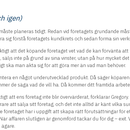
ch igen)
måste planeras tidigt. Redan vid företagets grundande måste
a sig förstå företagets kundkrets och sedan forma sin verk
ktigt att det köpande företaget vet vad de kan förvänta att 
säljs inte på grund av sina vinster, utan på hur mycket det
igt ska man akta sig för att göra mer än vad man behöver.
ntera en något underutvecklad produkt. Då säger köparen 
er de säga vad de vill ha. Då kommer ditt framtida arbete
tigt att ens företag inte blir övervärderat, förklarar Gregory
e att sälja sitt företag, och det inte alltid är känt vilka 
e företaget har i uppgift att skapa rätt förutsättningar för et
r. När affären slutligen är genomförd tackar du för dig – exi
 ägare.