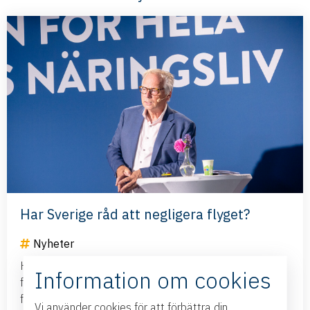
Har Sverige råd att negligera flyget?
Nyheter
Hur säkerställer vi att företag i hela Sverige kan
Information om cookies
fortsätta växa och konkurrera internationellt? Den
frågan präglade seminariet som Sveriges...
Vi använder cookies för att förbättra din