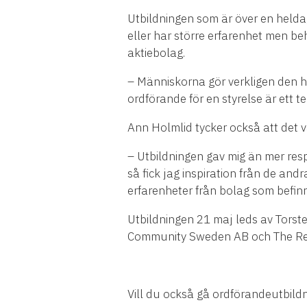
Utbildningen som är över en heldag
eller har större erfarenhet men beh
aktiebolag.
– Människorna gör verkligen den hä
ordförande för en styrelse är ett t
Ann Holmlid tycker också att det va
– Utbildningen gav mig än mer res
så fick jag inspiration från de and
erfarenheter från bolag som befinn
Utbildningen 21 maj leds av Tors
Community Sweden AB och The Rea
Vill du också gå ordförandeutbi