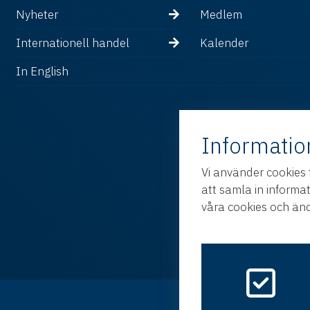
Nyheter
Medlem
Internationell handel
Kalender
In English
Informatio
Vi använder cookies 
att samla in informa
våra cookies och änd