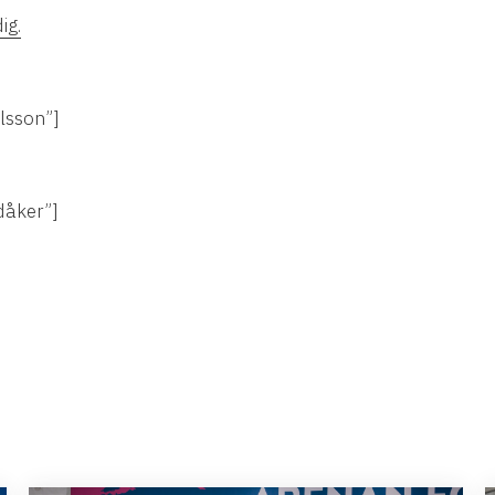
ig.
lsson”]
dåker”]