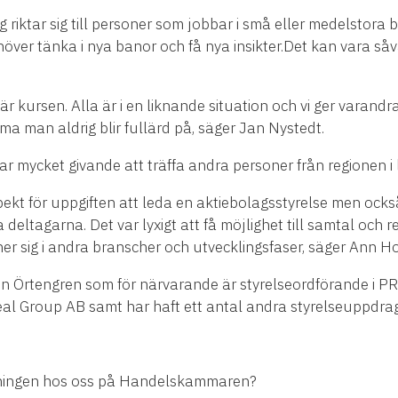
 riktar sig till personer som jobbar i små eller medelstora
över tänka i nya banor och få nya insikter.Det kan vara såvä
r kursen. Alla är i en liknande situation och vi ger varandr
ema man aldrig blir fullärd på, säger Jan Nystedt.
r mycket givande att träffa andra personer från regionen i l
pekt för uppgiften att leda en aktiebolagsstyrelse men ock
ra deltagarna. Det var lyxigt att få möjlighet till samtal och
er sig i andra branscher och utvecklingsfaser, säger Ann Ho
ten Örtengren som för närvarande är styrelseordförande i 
l Group AB samt har haft ett antal andra styrelseuppdra
ldningen hos oss på Handelskammaren?