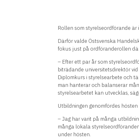
Rollen som styrelseordförande är i
Därför valde Östsvenska Handels
fokus just på ordföranderollen dä
– Efter ett par år som styrelseord
biträdande universitetsdirektör vid
Diplomkurs i styrelsearbete och tä
man hanterar och balanserar många 
styrelsearbetet kan utvecklas, säg
Utbildningen genomfördes hösten
– Jag har varit på många utbildnin
många lokala styrelseordföranden.
under hösten.