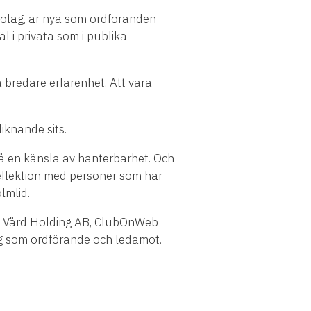
 bolag, är nya som ordföranden
l i privata som i publika
a bredare erfarenhet. Att vara
iknande sits.
så en känsla av hanterbarhet. Och
 reflektion med personer som har
lmlid.
PR Vård Holding AB, ClubOnWeb
g som ordförande och ledamot.