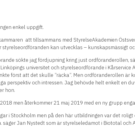
ngen enkel uppgift.
kammaren att tillsammans med StyrelseAkademien Östsveri
r styrelseordföranden kan utvecklas – kunskapsmässigt och
förande sökte jag fördjupning kring just ordföranderollen, 
 Linköpings universitet och styrelseordförande i Kårservice A
nkte först att det skulle ”räcka”. Men ordföranderollen är 
perspektiv och intressen. Jag behövde helt enkelt en duvni
er hon.
 2018 men återkommer 21 maj 2019 med en ny grupp engag
gar i Stockholm men på den här utbildningen var det roligt 
 säger Jan Nystedt som är styrelseledamot i Biototal och 