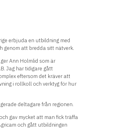
ge erbjuda en utbildning med
 genom att bredda sitt nätverk.
säger Ann Holmlid som är
B. Jag har tidigare gått
komplex eftersom det kräver att
ng i rollkoll och verktyg för hur
erade deltagare från regionen.
och gav mycket att man fick träffa
Agricam och gått utbildningen