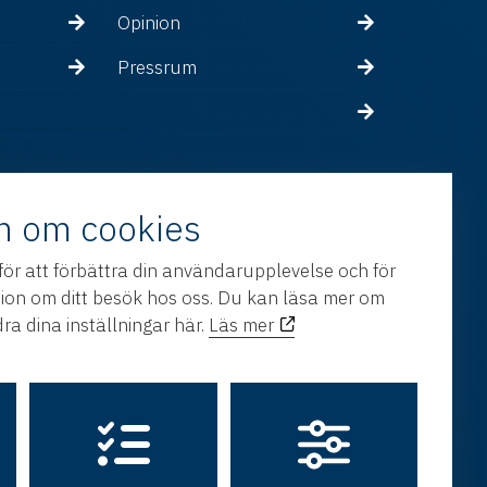
Opinion
Pressrum
n om cookies
för att förbättra din användarupplevelse och för
tion om ditt besök hos oss. Du kan läsa mer om
ra dina inställningar här.
Läs mer