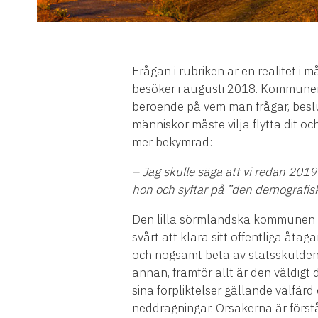
Frågan i rubriken är en realite
besöker i augusti 2018. Kommunen 
beroende på vem man frågar, beslu
människor måste vilja flytta dit 
mer bekymrad:
– Jag skulle säga att vi redan 201
hon och syftar på ”den demografiska
Den lilla sörmländska kommunen är
svårt att klara sitt offentliga åta
och nogsamt beta av statsskulden t
annan, framför allt är den väldigt
sina förpliktelser gällande välfärd 
neddragningar. Orsakerna är först