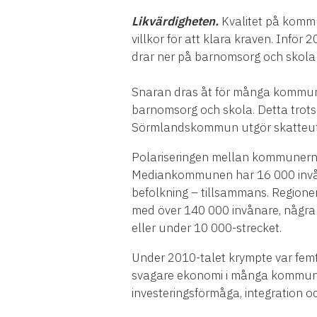
Likvärdigheten.
Kvalitet på kommu
villkor för att klara kraven. Infö
drar ner på barnomsorg och skola
Snaran dras åt för många kommune
barnomsorg och skola. Detta trots
Sörmlandskommun utgör skatteutjäm
Polariseringen mellan kommunerna 
Mediankommunen har 16 000 invån
befolkning – tillsammans. Regione
med över 140 000 invånare, några
eller under 10 000-strecket.
Under 2010-talet krympte var femte
svagare ekonomi i många kommuner
investeringsförmåga, integration