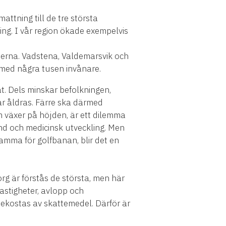
attning till de tre största
ng. I vår region ökade exempelvis
nerna. Vadstena, Valdemarsvik och
 med några tusen invånare.
t. Dels minskar befolkningen,
ar åldras. Färre ska därmed
m växer på höjden, är ett dilemma
ånd och medicinsk utveckling. Men
mma för golfbanan, blir det en
 är förstås de största, men här
astigheter, avlopp och
bekostas av skattemedel. Därför är