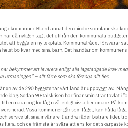
t i många kommuner. Bland annat den mindre sörmländska 
har då nyligen tagit det utifrån den kommunala budgeten 
tet att bygga en ny lekplats. Kommunalrådet försvarar sats
och helst bo kvar med sina barn. Det handlar om kommunens 
9 har bekymmer att leverera enligt alla lagstadgade krav me
 utmaningen” – allt färre som ska försörja allt fler.
 en av de 290 byggstenar vårt land är uppbyggt av. Många, 
gande idag. Sedan 90-talskrisen har finansministrar tävlat i ”
ill en nära nog för låg nivå, enligt vissa bedömare. På kom
 diversifierad. Vissa kommuner går som tåget, kan hålla låg
och service till sina invånare. I andra råder bistrare tider, t
ås flera, och de främsta är svåra att ens för det skarpaste