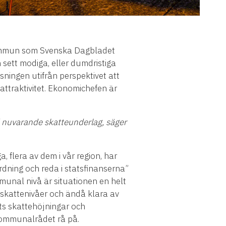
kommun som Svenska Dagbladet
sett modiga, eller dumdristiga
ningen utifrån perspektivet att
attraktivitet. Ekonomichefen är
d nuvarande skatteunderlag, säger
flera av dem i vår region, har
ordning och reda i statsfinanserna”
munal nivå är situationen en helt
a skattenivåer och ändå klara av
rots skattehöjningar och
 kommunalrådet rå på.