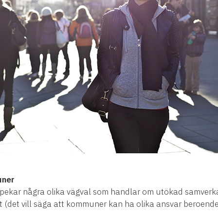
uner
 pekar några olika vägval som handlar om utökad samver
 (det vill säga att kommuner kan ha olika ansvar beroende p