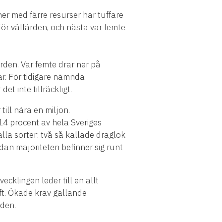
r med färre resurser har tuffare
för välfärden, och nästa var femte
den. Var femte drar ner på
r. För tidigare nämnda
 inte tillräckligt.
ill nära en miljon.
 procent av hela Sveriges
la sorter: två så kallade draglok
n majoriteten befinner sig runt
klingen leder till en allt
t. Ökade krav gällande
nden.