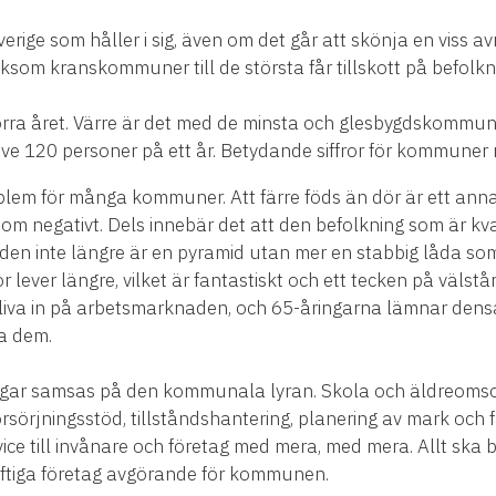
verige som håller i sig, även om det går att skönja en viss avm
som kranskommuner till de största får tillskott på befolkni
örra året. Värre är det med de minsta och glesbygdskommu
ve 120 personer på ett år. Betydande siffror för kommuner
oblem för många kommuner. Att färre föds än dör är ett anna
som negativt. Dels innebär det att den befolkning som är kv
miden inte längre är en pyramid utan mer en stabbig låda so
 lever längre, vilket är fantastiskt och ett tecken på välst
liva in på arbetsmarknaden, och 65-åringarna lämnar densa
ja dem.
ar samsas på den kommunala lyran. Skola och äldreomsorg
rsörjningsstöd, tillståndshantering, planering av mark och f
ice till invånare och företag med mera, med mera. Allt ska 
raftiga företag avgörande för kommunen.