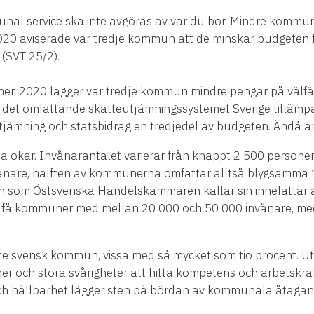
nal service ska inte avgöras av var du bor. Mindre kommune
r 2020 aviserade var tredje kommun att de minskar budgeten 
 (SVT 25/2).
r. 2020 lägger var tredje kommun mindre pengar på välfär
 det omfattande skatteutjämningssystemet Sverige tillämpa
ning och statsbidrag en tredjedel av budgeten. Ändå är det
ökar. Invånarantalet varierar från knappt 2 500 personer t
are, hälften av kommunerna omfattar alltså blygsamma 14
n som Östsvenska Handelskammaren kallar sin innefattar al
 få kommuner med mellan 20 000 och 50 000 invånare, meda
 svensk kommun, vissa med så mycket som tio procent. Utvec
 och stora svårigheter att hitta kompetens och arbetskraf
 och hållbarhet lägger sten på bördan av kommunala åtaga