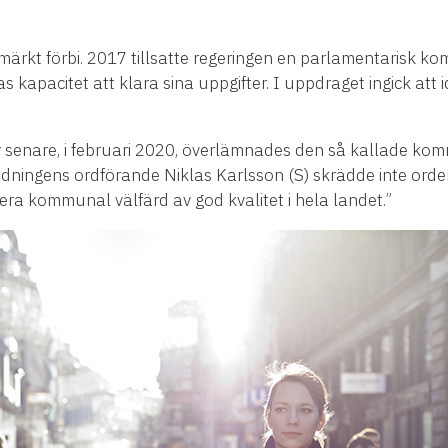
märkt förbi. 2017 tillsatte regeringen en parlamentarisk ko
 kapacitet att klara sina uppgifter. I uppdraget ingick att 
r senare, i februari 2020, överlämnades den så kallade komm
redningens ordförande Niklas Karlsson (S) skrädde inte ord
erera kommunal välfärd av god kvalitet i hela landet.”