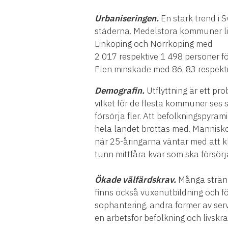
Urbaniseringen.
En stark trend i S
städerna. Medelstora kommuner lik
Linköping och Norrköping med
2 017 respektive 1 498 personer f
Flen minskade med 86, 83 respekti
Demografin.
Utflyttning är ett pr
vilket för de flesta kommuner ses 
försörja fler. Att befolkningspyra
hela landet brottas med. Människor
när 25-åringarna väntar med att k
tunn mittfåra kvar som ska försör
Ökade välfärdskrav.
Många sträng
finns också vuxenutbildning och fö
sophantering, andra former av serv
en arbetsför befolkning och livsk