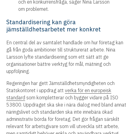
och en konkurrensfråga, säger Nina Larsson
om problemet.
Standardisering kan göra
jämställdhetsarbetet mer konkret
En central del av samtalet handlade om hur företag kan
gå från goda ambitioner till strukturerat arbete. Nina
Larsson lyfte standardisering som ett sätt att ge
organisationer bättre verktyg för mål, mätning och
uppföljning.
Regeringen har gett Jämställdhetsmyndigheten och
Statskontoret i uppdrag att
verka för en europeisk
standard
som kompletterar och bygger vidare på ISO
53800. Uppdraget ska ske i nära dialog med bland annat
näringslivet och standarden ska inte innebära ökad
administrativ börda för företag. Det gör frågan särskilt
relevant för arbetsgivare som vill utveckla sitt arbete,
men samtidigt behöver enkla och användbara verktyg.