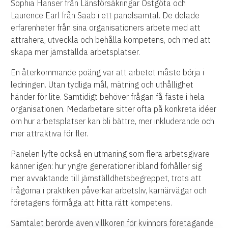
Sophia Hanser från Länsförsäkringar Östgöta och
Laurence Earl från Saab i ett panelsamtal. De delade
erfarenheter från sina organisationers arbete med att
attrahera, utveckla och behålla kompetens, och med att
skapa mer jämställda arbetsplatser.
En återkommande poäng var att arbetet måste börja i
ledningen. Utan tydliga mål, mätning och uthållighet
händer för lite. Samtidigt behöver frågan få fäste i hela
organisationen. Medarbetare sitter ofta på konkreta idéer
om hur arbetsplatser kan bli bättre, mer inkluderande och
mer attraktiva för fler.
Panelen lyfte också en utmaning som flera arbetsgivare
känner igen: hur yngre generationer ibland förhåller sig
mer avvaktande till jämställdhetsbegreppet, trots att
frågorna i praktiken påverkar arbetsliv, karriärvägar och
företagens förmåga att hitta rätt kompetens.
Samtalet berörde även villkoren för kvinnors företagande