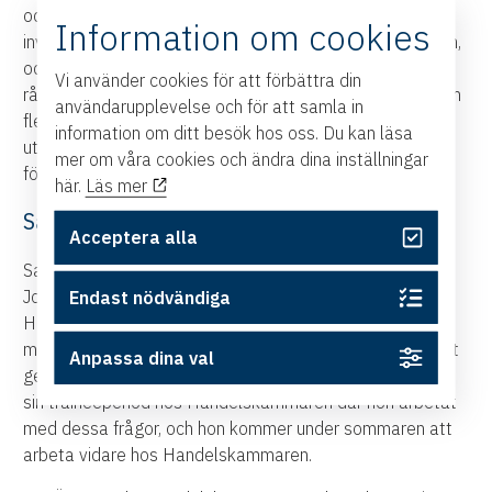
och kapitalförsörjning. Nina Larsson lyfte att kvinnor i
Information om cookies
investerarsamtal kan möta andra typer av frågor än män,
och att kvinnor även riskerar att få sämre ekonomisk
Vi använder cookies för att förbättra din
rådgivning. För näringslivet blir slutsatsen densamma: om
användarupplevelse och för att samla in
fler företag ska starta, växa och bidra till regionens
information om ditt besök hos oss. Du kan läsa
utveckling behöver fler människor möta likvärdiga
mer om våra cookies och ändra dina inställningar
förutsättningar.
här.
Läs mer
Samtal som stärker regionens näringsliv
Acceptera alla
Samtalet modererades av Jonna Hedlund och Tilda
Johansson från Östsvenska Handelskammaren. Jonna
Endast nödvändiga
Hedlund har en viktig roll i Handelskammarens arbete
med jämställdhet och kompetensförsörjning, bland annat
Anpassa dina val
genom
100-listan
. Tilda Johansson har nyligen avslutat
sin traineeperiod hos Handelskammaren där hon arbetat
med dessa frågor, och hon kommer under sommaren att
arbeta vidare hos Handelskammaren.