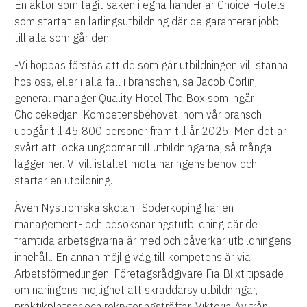
En aktör som tagit saken i egna händer är Choice Hotels,
som startat en lärlingsutbildning där de garanterar jobb
till alla som går den.
-Vi hoppas förstås att de som går utbildningen vill stanna
hos oss, eller i alla fall i branschen, sa Jacob Corlin,
general manager Quality Hotel The Box som ingår i
Choicekedjan. Kompetensbehovet inom vår bransch
uppgår till 45 800 personer fram till år 2025. Men det är
svårt att locka ungdomar till utbildningarna, så många
lägger ner. Vi vill istället möta näringens behov och
startar en utbildning.
Även Nyströmska skolan i Söderköping har en
management- och besöksnäringstutbildning där de
framtida arbetsgivarna är med och påverkar utbildningens
innehåll. En annan möjlig väg till kompetens är via
Arbetsförmedlingen. Företagsrådgivare Fia Blixt tipsade
om näringens möjlighet att skräddarsy utbildningar,
praktikplatser och rekryteringsträffar. Viktoria Ay från