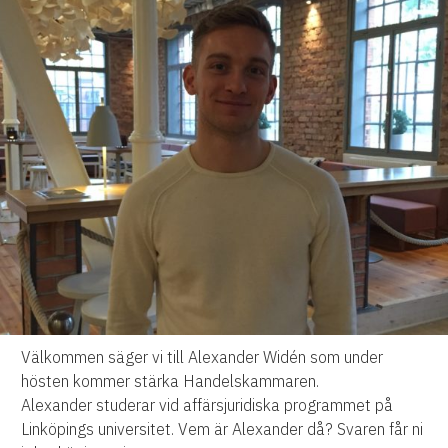
Välkommen säger vi till
Alexander Widén
som under
hösten kommer stärka Handelskammaren.
Alexander
studerar vid affärsjuridiska programmet på
Linköpings universitet. Vem är
Alexander
då? Svaren får ni