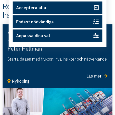
Relaterade #Internationell
Acceptera alla
handel
Endast nödvändiga
9 september, 2026
Anpassa dina val
Tull, handel och omvärld – frukost med
Peter Hellman
Starta dagen med frukost, nya insikter och nätverkande!
Läs mer
Nyköping