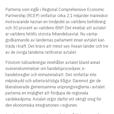
Parterna som ingår i Regional Comprehensive Economic
Partnership (RCEP) omfattar cirka 2,1 miljarder människor
motsvarande nästan en tredjedel av världens befolkning
och 30 procent av världens BNP. Det innebär att avtalet
är världens hittills största frihandelsavtal. Nu väntar
godkännande av ländernas parlament innan avtalet kan
träda i kraft. Det krävs att minst sex Asean-länder och tre
av de övriga länderna ratificerar avtalet.
Förutom tullsänkningar innehåller avtalet bland annat
överenskommelser om handelsprocedurer, e-
handelsregler och immaterialrätt. Det omfattar inte
miljöskydd och arbetsrättsliga frågor. Däremot ger de
liberaliserade gemensamma ursprungsreglerna i avtalet
parterna en möjlighet att fördjupa de regionala
värdekedjorna. Avtalet utgör därför ett viktigt steg för
den ekonomiska integrationen i regionen.