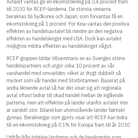
Avtalet väntas ge en inkomstökning på 0,4 procent fram
till 2030 för RCEP-länderna. De största vinnarna
beräknas bli Sydkorea och Japan, som förväntas få en
inkomstökning på 1 procent. För Kina väntas den positiva
effekten av handelsavtalet bli mindre än den negativa
effekten av handelskriget med USA. Dock kan avtalet
möjligtvis mildra effekten av handelskriget något.
RCEP gruppen bildar tillsammans en av Sveriges större
handelspartners och utgör cirka 10 procent av vår
varuhandel med omvärlden, vilket är drygt dubbelt så
mycket som vår handel med Storbritannien. Baserat på
andra liknande avtal så har det visat sig att regionala
avtal oftast bidrar till ökad handel mellan de ingående
parterna, men att effekten på länder utanför avtalet inte
är särskilt stor. Ibland kan utomstående länder faktiskt
gynnas. Beräkningar som gjorts visar att RCEP kan bidra
till en inkomstökning på 0,1% för Europa fram till år 2030.
Utifrån från tidigare lärdomar och de beräkningar som