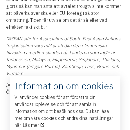
gjorts så kan man anta att avtalet troligtvis inte kommer
att påverka svenska eller EU-företag i så stor
omfattning. Tiden får utvisa om det är så eller vad
effekten faktiskt blir.
*ASEAN står för Association of South East Asian Nations
(organisation vars mål är att öka den ekonomiska
tillväxten i medlemsländerna). Länderna som ingår är
Indonesien, Malaysia, Filippinerna, Singapore, Thailand,
Myanmar (tidigare Burma), Kambodja, Laos, Brunei och
Vietnam.
Information om cookies
/Anna Rehncrona, ansvarig näringslivsutveckling
Östsvenska Handelskammaren
Vi använder cookies för att förbättra din
användarupplevelse och för att samla in
information om ditt besök hos oss. Du kan läsa
mer om våra cookies och ändra dina inställningar
här.
Läs mer