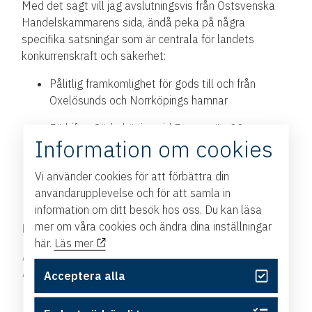
Med det sagt vill jag avslutningsvis från Östsvenska
Handelskammarens sida, ändå peka på några
specifika satsningar som är centrala för landets
konkurrenskraft och säkerhet:
Pålitlig framkomlighet för gods till och från
Oxelösunds och Norrköpings hamnar
Förbifart Söderköping vid Europaväg 22 – en
Information om cookies
pulsåder för södra Sveriges näringsliv
Färjetrafiken till och från Gotland
Vi använder cookies för att förbättra din
användarupplevelse och för att samla in
En framtidssäkrad Ostlänken
information om ditt besök hos oss. Du kan läsa
mer om våra cookies och ändra dina inställningar
Läs hela
remissvaret här.
här.
Läs mer
Foto på Andreas Carlson: Kristian
Pohl/Regeringskansliet
Acceptera alla