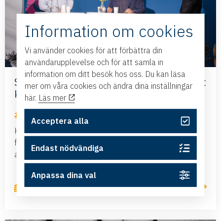
Information om cookies
Vi använder cookies för att förbättra din
användarupplevelse och för att samla in
information om ditt besök hos oss. Du kan läsa
Så löser vi kompetenskrisen – dags för ett
mer om våra cookies och ändra dina inställningar
kompetensförsörjnings-departement?
här.
Läs mer
Nyheter
Acceptera alla
Kompetensbristen är ett av de största hindren för
företagens tillväxt. Hur kan utbildning och
Endast nödvändiga
arbetsmarknad mötas bättre och hur vi...
Anpassa dina val
Läs mer
2 juli, 2026