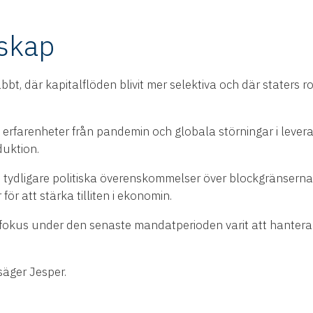
dskap
t, där kapitalflöden blivit mer selektiva och där staters roll
e erfarenheter från pandemin och globala störningar i lev
duktion.
 tydligare politiska överenskommelser över blockgränserna
för att stärka tilliten i ekonomin.
 fokus under den senaste mandatperioden varit att hantera
säger Jesper.