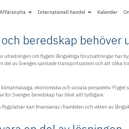
i hela landet, är tillgänglighet en avgörande konkurrensfakto
ges attraktionskraft som etableringsland. Samtidigt behöve
Affärsnytta
Internationell handel
Kalender
Om
et och beredskap behöver 
ur utredningen om flygets långsiktiga förutsättningar har b
 del av Sveriges samlade transportsystem och att olika tr
.
 klimatmässiga, ekonomiska och sociala perspektiv. Flyget s
 för Sveriges beredskap har blivit allt tydligare.
lygplatser kan finansieras i framtiden och vikten av långsik