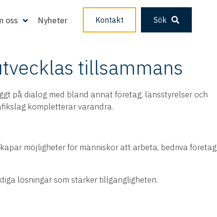
r. Effektiva transporter gör det möjligt att attrahera
r transportsystemet utvecklas på ett sätt som möter höga
 oss
Nyheter
Kontakt
Sök
utvecklas tillsammans
yggt på dialog med bland annat företag, länsstyrelser och
afikslag kompletterar varandra.
kapar möjligheter för människor att arbeta, bedriva företag
tiga lösningar som stärker tillgängligheten.