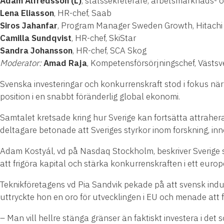
Adam Alfredsson (L)
, statssekreterare, arbetsmarknads- o
Lena Eliasson
, HR-chef, Saab
Siros Jahanfar
, Program Manager Sweden Growth, Hitachi
Camilla Sundqvist
, HR-chef, SkiStar
Sandra Johansson
, HR-chef, SCA Skog
Moderator:
Amad Raja
, Kompetensförsörjningschef, Väs
Svenska investeringar och konkurrenskraft stod i fokus när 
position i en snabbt föränderlig global ekonomi.
Samtalet kretsade kring hur Sverige kan fortsätta attraher
deltagare betonade att Sveriges styrkor inom forskning, inno
Adam Kostyál, vd på Nasdaq Stockholm, beskriver Sverige s
att frigöra kapital och stärka konkurrenskraften i ett europe
Teknikföretagens vd Pia Sandvik pekade på att svensk indust
uttryckte hon en oro för utvecklingen i EU och menade att fle
– Man vill hellre stänga gränser än faktiskt investera i det 