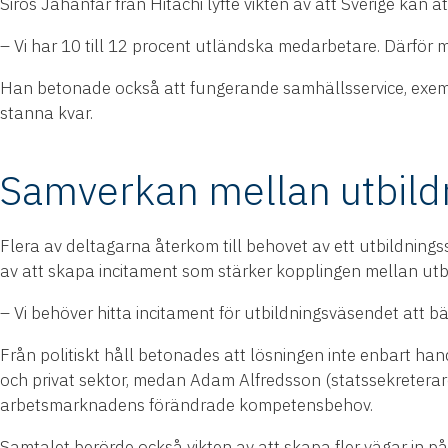
Siros Jahanfar från Hitachi lyfte vikten av att Sverige kan 
– Vi har 10 till 12 procent utländska medarbetare. Därför mås
Han betonade också att fungerande samhällsservice, exempel
stanna kvar.
Samverkan mellan utbild
Flera av deltagarna återkom till behovet av ett utbildni
av att skapa incitament som stärker kopplingen mellan utbi
– Vi behöver hitta incitament för utbildningsväsendet att b
Från politiskt håll betonades att lösningen inte enbart han
och privat sektor, medan Adam Alfredsson (statssekreterare,
arbetsmarknadens förändrade kompetensbehov.
Samtalet berörde också vikten av att skapa fler vägar in 