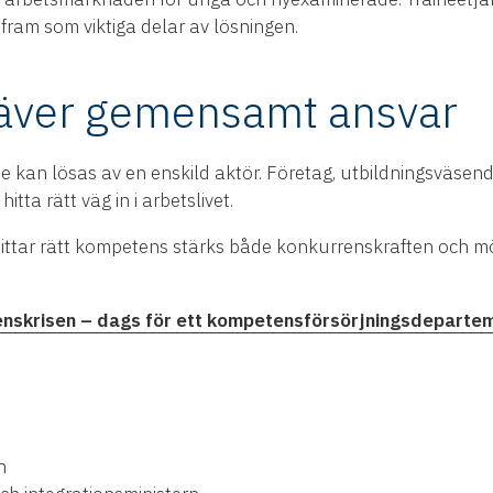
fram som viktiga delar av lösningen.
räver gemensamt ansvar
te kan lösas av en enskild aktör. Företag, utbildningsväsen
tta rätt väg in i arbetslivet.
hittar rätt kompetens stärks både konkurrenskraften och mö
enskrisen – dags för ett kompetensförsörjningsdeparte
n