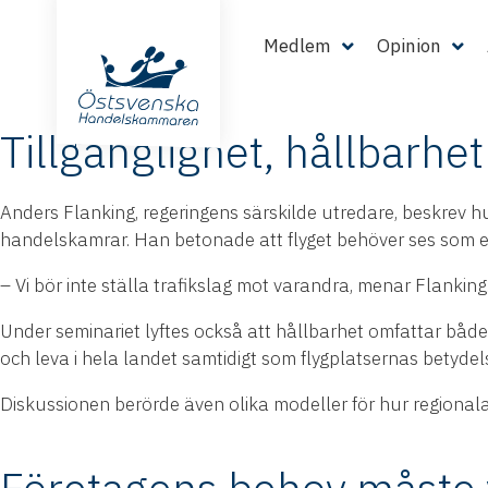
För den östsvenska regionens näringsliv, liksom för företag 
kompetens, skapa internationella affärer och stärka Sveri
Medlem
Opinion
klimatambitioner och ett förändrat omvärldsläge.
Tillgänglighet, hållbarh
Anders Flanking, regeringens särskilde utredare, beskrev h
handelskamrar. Han betonade att flyget behöver ses som en
– Vi bör inte ställa trafikslag mot varandra, menar Flanking
Under seminariet lyftes också att hållbarhet omfattar både
och leva i hela landet samtidigt som flygplatsernas betydelse
Diskussionen berörde även olika modeller för hur regionala f