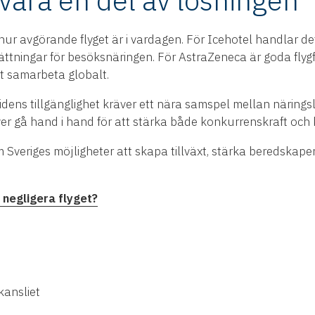
ara en del av lösningen
ur avgörande flyget är i vardagen. För Icehotel handlar de
ttningar för besöksnäringen. För AstraZeneca är goda flygfö
tt samarbeta globalt.
ns tillgänglighet kräver ett nära samspel mellan näringsliv, 
er gå hand i hand för att stärka både konkurrenskraft och 
 Sveriges möjligheter att skapa tillväxt, stärka beredskapen
 negligera flyget?
kansliet