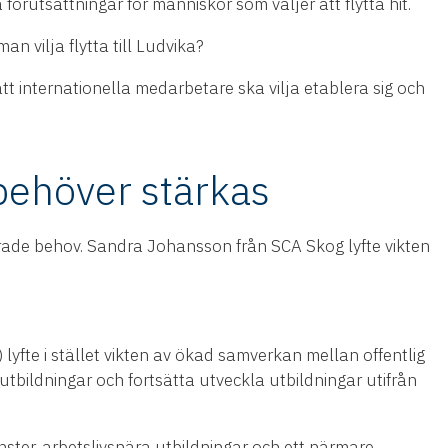
förutsättningar för människor som väljer att flytta hit.
n vilja flytta till Ludvika?
t internationella medarbetare ska vilja etablera sig och
behöver stärkas
ade behov. Sandra Johansson från SCA Skog lyfte vikten
lyfte i stället vikten av ökad samverkan mellan offentlig
utbildningar och fortsätta utveckla utbildningar utifrån
ster, arbetslivsnära utbildningar och ett närmare