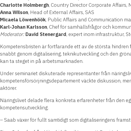
Charlotte Holmbergh
, Country Director Corporate Affairs,
Anna Wilson
, Head of External Affairs, SAS
Micaela Löwenhöök
, Public Affairs and Communication ma
Karl-Johan Karlsson
, Chef för samhällsfrågor och kommun
Moderator:
David Stenergard
, expert inom infrastruktur
Kompetensbristen är fortfarande ett av de största hindren 
snabbt genom digitalisering, teknikutveckling och den grön
kan ta steget in på arbetsmarknaden.
Under seminariet diskuterade representanter från näringsl
kompetensförsörjningsdepartement väckte diskussion, men f
aktörer.
Näringslivet delade flera konkreta erfarenheter från den e
kompetensutveckling.
– Saab växer för fullt samtidigt som digitaliseringens framst