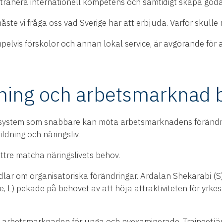
attrahera internationell kompetens och samtidigt skapa goda 
te vi fråga oss vad Sverige har att erbjuda. Varför skulle ma
vis förskolor och annan lokal service, är avgörande för at
ning och arbetsmarknad 
ngssystem som snabbare kan möta arbetsmarknadens förändr
ldning och näringsliv.
ättre matcha näringslivets behov.
dlar om organisatoriska förändringar. Ardalan Shekarabi (S) 
 L) pekade på behovet av att höja attraktiviteten för yrkes
på arbetsmarknaden för unga och nyexaminerade. Traineetjän