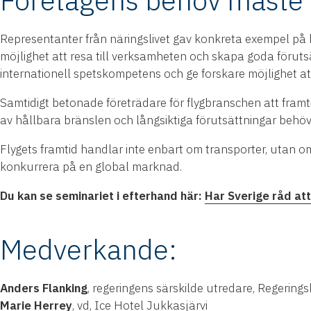
Företagens behov måste v
Representanter från näringslivet gav konkreta exempel på h
möjlighet att resa till verksamheten och skapa goda förutsä
internationell spetskompetens och ge forskare möjlighet a
Samtidigt betonade företrädare för flygbranschen att framtide
av hållbara bränslen och långsiktiga förutsättningar behöv
Flygets framtid handlar inte enbart om transporter, utan om
konkurrera på en global marknad.
Du kan se seminariet i efterhand här:
Har Sverige råd att
Medverkande:
Anders Flanking
, regeringens särskilde utredare, Regerings
Marie Herrey
, vd, Ice Hotel Jukkasjärvi