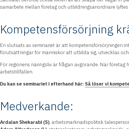
samarbete mellan företag och utbildningsanordnare lyftes 
Kompetensförsörjning k
En slutsats av seminariet är att kompetensförsörjningen in
förutsättningar för människor att utbilda sig, utvecklas och hi
För regionens näringsliv är frågan avgörande. När företag 
arbetstillfällen.
Du kan se seminariet i efterhand här:
Så löser vi kompet
Medverkande:
Ardalan Shekarabi (S)
, arbetsmarknadspolitisk talesperso