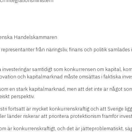
ch integrationsministern
tsvenska Handelskammaren
representanter från näringsliv, finans och politik samlades 
a investeringar samtidigt som konkurrensen om kapital, komp
vation och kapitalmarknad måste omsättas i faktiska invester
om en stark kapitalmarknad, men att det inte är något som 
iskt perspektiv.
ri fortsatt är mycket konkurrenskraftig och att Sverige lig
r länder riskerar att prioritera protektionism framför invest
som är konkurrenskraftigt, och det är jätteproblematiskt, säg