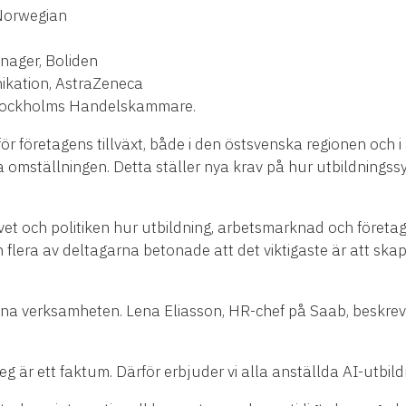
 Norwegian
nager, Boliden
ikation, AstraZeneca
, Stockholms Handelskammare.
för företagens tillväxt, både i den östsvenska regionen och
a omställningen. Detta ställer nya krav på hur utbildnings
ivet och politiken hur utbildning, arbetsmarknad och föret
lera av deltagarna betonade att det viktigaste är att skap
gna verksamheten. Lena Eliasson, HR-chef på Saab, beskrev h
eg är ett faktum. Därför erbjuder vi alla anställda AI-utbild