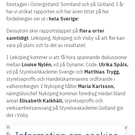
företagen i Östergötland, Sörmland och på Gotland. I år
har vi utökat rapporten och har även tittat på hur
fördelningen ser ut i
hela Sverige
!
Dessutom sker rapportsläppet på
flera orter
samtidigt
: Linköping, Nyköping och Visby så att fler kan
vara på plats och ta del av resultatet.
I Linköping kommer vi att få höra spännande diskussioner
mellan
Louise Nylén,
vd på Dynamic Code,
Ulrika Spåls,
vd på StyrelseAkademin Sverige och
Matthias Trygg,
styrelseproffs och Handelskammarens
ordförande i
valberedningen. I Nyköping håller
Maria Karlsson,
näringslivschef Nyköping kommun föredrag medan bland
annat
Elisabeth Kalkhäll,
styrelseproffs och
verksamhetsansvarig på Styrelseakademin Gotland gör
det i Visby.
Har det blivit fler kvinnor i regionens bolagsstyrelser? Har
fler företag ambitionen att arbeta för ökad jämställdhet