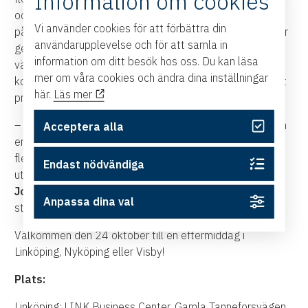
Information om cookies
och för ett aktivt styrelsearbete? Det kommer vi få svar
Vi använder cookies för att förbättra din
på nu! 100-listan och Östsvenska Handelskammaren har
användarupplevelse och för att samla in
genom en enkät till de undersökta företagen fått
information om ditt besök hos oss. Du kan läsa
värdefulla svar på frågorna. Denna kvalitativa rapport
mer om våra cookies och ändra dina inställningar
kommer tillsammans med en kvantitativ kartläggning att
här.
Läs mer
presenteras vid höstens stora event.
– Äntligen har vi snart ett resultat! Jag ser verkligen fram
Acceptera alla
emot årets rapportsläpp som för första gången sker på
flera orter samtidigt och så roligt att vi återigen har
Endast nödvändiga
utökat undersökningen.
Jonna Hedlund
, projektledare 100-listan och
Anpassa dina val
styrelsefrågor, Östsvenska Handelskammaren
Välkommen den 24 oktober till en eftermiddag i
Linköping, Nyköping eller Visby!
Plats:
Linköping: LINK Business Center, Gamla Tanneforsvägen