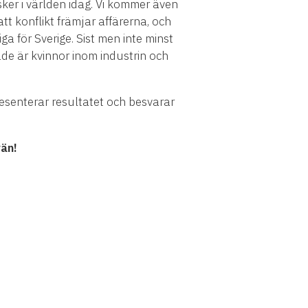
sker i världen idag. Vi kommer även
tt konflikt främjar affärerna, och
a för Sverige. Sist men inte minst
de är kvinnor inom industrin och
senterar resultatet och besvarar
än!