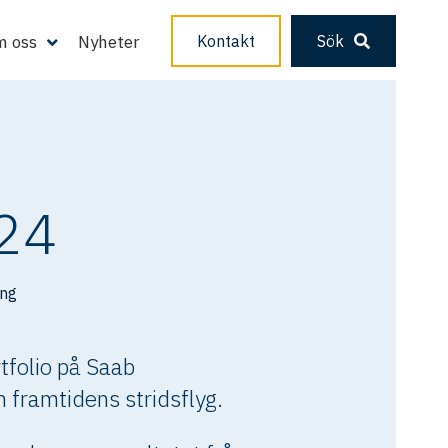
 oss
Nyheter
Kontakt
Sök
024
ing
tfolio på Saab
 framtidens stridsflyg.