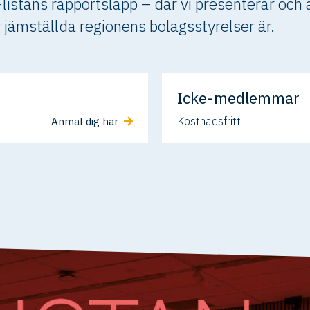
istans rapportsläpp – där vi presenterar och a
jämställda regionens bolagsstyrelser är.
Icke-medlemmar
Kostnadsfritt
Anmäl dig här