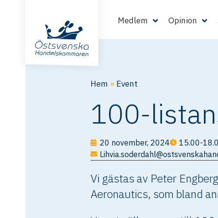
Medlem
Opinion
Hem
»
Event
100-lista
20 november, 2024
15.00-18.
Lihvia.soderdahl@ostsvenskaha
Vi gästas av Peter Engberg
Aeronautics, som bland ann