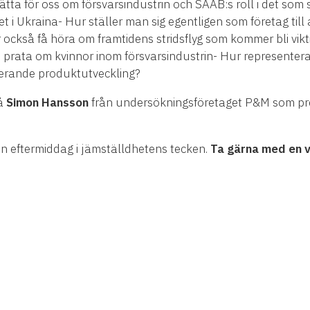
tta för oss om försvarsindustrin och SAAB:s roll i det som 
 i Ukraina- Hur ställer man sig egentligen som företag till a
ckså få höra om framtidens stridsflyg som kommer bli viktig
rata om kvinnor inom försvarsindustrin- Hur representera
uderande produktutveckling?
så
Simon Hansson
från undersökningsföretaget P&M som pre
 eftermiddag i jämställdhetens tecken.
Ta gärna med en v
l