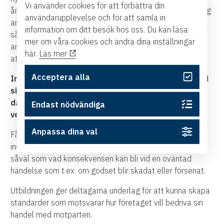
Vi använder cookies för att förbättra din
årsfirande 2019 och träder i kraft i januari 2020. En viktig
användarupplevelse och för att samla in
anledning att uppdatera regelverket är att göra reglerna
information om ditt besök hos oss. Du kan läsa
så lättillgängliga som möjligt, för att kunna hjälpa
mer om våra cookies och ändra dina inställningar
användare världen över att undvika dyra misstag genom
här.
Läs mer
att välja rätt Incoterm för just deras affär.
Acceptera alla
Incoterms®2010 kommer att fortsätta att leva vid
sidan av den nya versionen, Incoterms®2020, och
då blir det extra viktigt att förstå hur de båda
Endast nödvändiga
versionerna skiljer sig från varandra.
Anpassa dina val
Få en förståelse för leveransvillkorens direkta och
indirekta koppling mellan leverans- och betalningsvillkor,
såväl som vad konsekvensen kan bli vid en oväntad
händelse som t.ex. om godset blir skadat eller försenat.
Utbildningen ger deltagarna underlag för att kunna skapa
standarder som motsvarar hur företaget vill bedriva sin
handel med motparten.