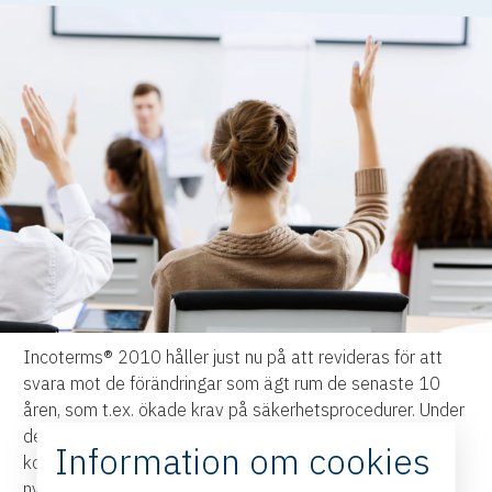
Incoterms® 2010 håller just nu på att revideras för att
svara mot de förändringar som ägt rum de senaste 10
åren, som t.ex. ökade krav på säkerhetsprocedurer. Under
de senaste två åren har ICC:s globala nätverk
Information om cookies
konsulterats i arbetet med nya Incoterms® 2020. Den
nya utgåvan kommer att lanseras under ICC:s 100-