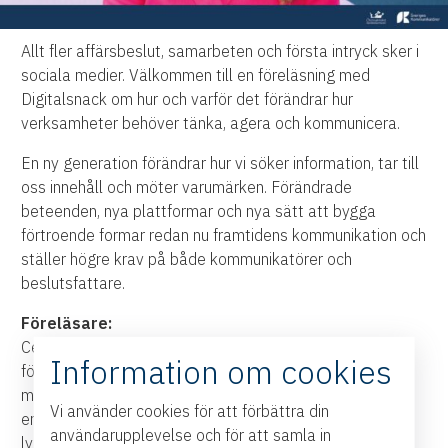
Allt fler affärsbeslut, samarbeten och första intryck sker i
sociala medier. Välkommen till en föreläsning med
Digitalsnack om hur och varför det förändrar hur
verksamheter behöver tänka, agera och kommunicera.
En ny generation förändrar hur vi söker information, tar till
oss innehåll och möter varumärken. Förändrade
beteenden, nya plattformar och nya sätt att bygga
förtroende formar redan nu framtidens kommunikation och
ställer högre krav på både kommunikatörer och
beslutsfattare.
Föreläsare:
Cecilia Victoria Kärrberg är en av Sveriges 100 främsta
Information om cookies
föreläsare och har över 14 års erfarenhet inom digital
marknadsföring. Hon är VD och ägare av Digitalsnack –
Vi använder cookies för att förbättra din
en sociala mediebyrå som hjälper organisationer att
användarupplevelse och för att samla in
lyckas online – samt programledare för