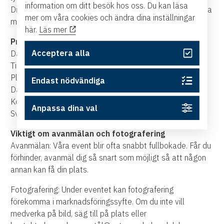
information om ditt besök hos oss. Du kan läsa
Digitalsnackpodden, Sveriges största podcast om sociala
mer om våra cookies och ändra dina inställningar
medier.
här.
Läs mer
Praktisk information:
Acceptera alla
Datum: 8 maj
Tid: kl. 11.45 till 13.00
Plats: Östsvenska Handelskammaren, Kammarforum,
Endast nödvändiga
Dalsgatan 13, Norrköping
Kostnadsfritt för medlemmar i Handelskammaren eller
Anpassa dina val
Sveriges Kommunikatörer
Viktigt om avanmälan och fotografering
Avanmälan: Våra event blir ofta snabbt fullbokade. Får du
förhinder, avanmäl dig så snart som möjligt så att någon
annan kan få din plats.
Fotografering: Under eventet kan fotografering
förekomma i marknadsföringssyfte. Om du inte vill
medverka på bild, säg till på plats eller