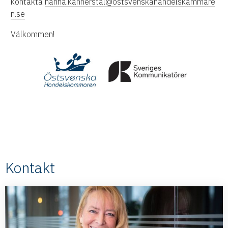
kontakta
hanna.kannerstål@ostsvenskahandelskammare
n.se
Välkommen!
Kontakt