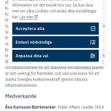
större ekonomiska ramar för varje period. Samtidigt
information om ditt besök hos oss. Du kan läsa
kvarstår omfattande underhållsskuld och
mer om våra cookies och ändra dina inställningar
kapacitetsbrister i såväl storstadsregioner som
här.
Läs mer
industrilän och exportintensiva delar av landet. Lever
systemet upp till riksdagens transportpolitiska mål om en
Acceptera alla
samhällsekonomiskt effektiv och långsiktigt hållbar
transportförsörjning i hela landet? Bidrar modellen
Endast nödvändiga
verkligen till svensk tillväxt och konkurrenskraft, eller
borde Sverige titta på en annan planeringsmodell för
infrastruktur? Näringslivet är beroende av långsiktiga och
Anpassa dina val
tillförlitliga spelregler. Under seminariet samlar vi företag
och beslutsfattare för att diskutera om nationella planen
är rätt verktyg för framtiden, och vad som krävs för att
stärka Sveriges konkurrenskraft genom robusta
infrastrukturbeslut.
Medverkande
Åsa Karlsson Björkmarker
, Public Affairs Leader, IKEA