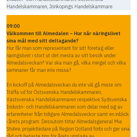
Handelskammaren, Jönköpings Handelskammare
09:00
Välkommen till Almedalen – Hur når näringslivet
sina mål med sitt deltagande?
Hur får man som representant för sitt företag eller
näringslivet i stort ut det mesta av sitt besök under
Almedalsveckan? Var ska man gå, vilka mingel och vilka
seminarier får man inte missa?
En kickoff på Almedalsveckan du inte vill gå miste om:
Träffa vd för Östsvenska Handelskammaren,
Västsvenska Handelskammaren respektive Sydsvenska
Industri- och Handelskammaren som delar med sig av
erfarenheter från tidigare Almedalsveckor samt en inblick
i årets program. Dessutom tittar Almedalsgeneral Mia
Stuhre, projektledare på Region Gotland förbi och ger sina
råd och hetaste tips för årets upplaga av