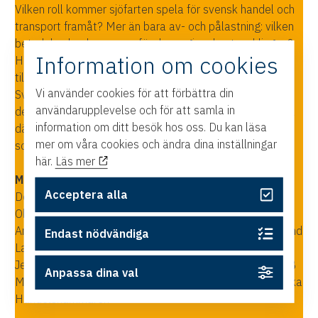
Vilken roll kommer sjöfarten spela för svensk handel och
transport framåt? Mer än bara av- och pålastning: vilken
betydelse har hamnarna för den regionala utvecklingen?
Information om cookies
Hur kan industri och hamnar samarbeta för ökad hållbar
tillväxt? Och vilken kust kommer egentligen att vara
Vi använder cookies för att förbättra din
Sveriges framsida inom ett decennium – den östra eller
användarupplevelse och för att samla in
den västra? Välkommen till ett kunskapshöjande samtal
information om ditt besök hos oss. Du kan läsa
där företrädare för hamn och sjöfart spanar in framtiden,
mer om våra cookies och ändra dina inställningar
som kommer lastad – till sjöss.
här.
Läs mer
Medverkande:
Acceptera alla
Douglas Heilborn, vd, Oxelösunds Hamn
Ola Hjärtström, vice vd, Norrköpings Hamn
Anders Boman, Chief Operating Officer, Rederi AB Gotland
Endast nödvändiga
Lars Lundin, vd, Holmen Paper
Jesper Kansbod, Head of Governmental Relations, SSAB
Anpassa dina val
Maria Björk Hummelgren, näringspolitisk chef, Östsvenska
Handelskammaren