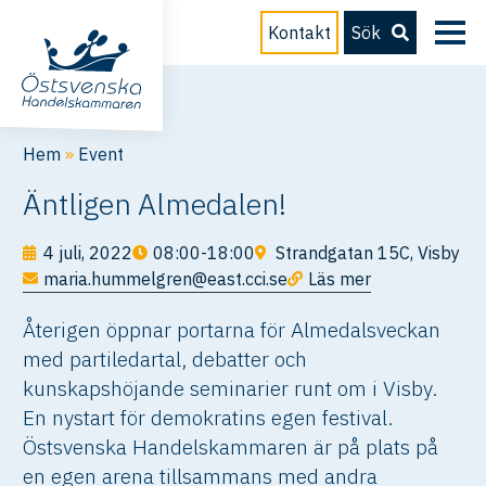
Kontakt
Sök
Hem
»
Event
Äntligen Almedalen!
4 juli, 2022
08:00-18:00
Strandgatan 15C, Visby
maria.hummelgren@east.cci.se
Läs mer
Återigen öppnar portarna för Almedalsveckan
med partiledartal, debatter och
kunskapshöjande seminarier runt om i Visby.
En nystart för demokratins egen festival.
Östsvenska Handelskammaren är på plats på
en egen arena tillsammans med andra