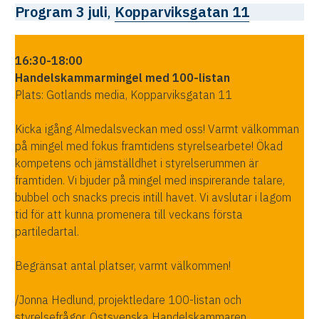
Program 3 juli
,
Kopparviksgatan 11
16:30-18:00
Handelskammarmingel med 100-listan
Plats: Gotlands media, Kopparviksgatan 11
Kicka igång Almedalsveckan med oss! Varmt välkomman
på mingel med fokus framtidens styrelsearbete! Ökad
kompetens och jämställdhet i styrelserummen är
framtiden. Vi bjuder på mingel med inspirerande talare,
bubbel och snacks precis intill havet. Vi avslutar i lagom
tid för att kunna promenera till veckans första
partiledartal.
Begränsat antal platser, varmt välkommen!
/Jonna Hedlund, projektledare 100-listan och
styrelsefrågor, Östsvenska Handelskammaren