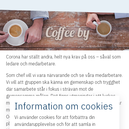
Corona har ställt andra, helt nya krav på oss – såväl som
ledare och medarbetare.
Som chef vill vi vara närvarande och se våra medarbetare.
Vi vill att gruppen ska känna en gemenskap och trygghet
där samarbete står i fokus i strävan mot de
gemensamma målen. Det finns utmaningar i att lyckas
Information om cookies
med det när vi leder på plats, men hur gör man det då när
medarbetare är utspridda och många arbetar hemifrån?
Och vad händer med dig som medarbetare, som helt
Vi använder cookies för att förbättra din
plötsligt ställts själv att utföra arbetet, ofta hemifrån?
användarupplevelse och för att samla in