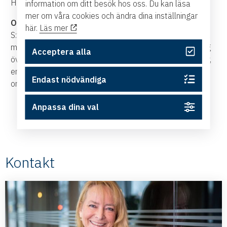
Hur fungerar det att arbeta på distans? Och hur mår du?
information om ditt besök hos oss. Du kan läsa
mer om våra cookies och ändra dina inställningar
OM OSS S:T LUKAS I ÖSTERGÖTLAND:
här.
Läs mer
S:t Lukas är en idéburen organisation med professionella
mottagningar för psykoterapi, handledning och utbildning
Acceptera alla
över hela Sverige. De erbjuder tjänster till privatpersoner,
enskilda personer såväl som par, samt anställda i
Endast nödvändiga
organisationer och företag.
Anpassa dina val
Kontakt