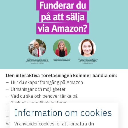
Den interaktiva föreläsningen kommer handla om:
– Hur du skapar framgång på Amazon
– Utmaningar och möjligheter
– Vad du ska och behöver tänka på
– 7 viktiga framgångsfaktorer
Information om cookies
– Är Amazon din bästa vän eller fiende?
– Varför de stora bolagen misslyckas och de små egna
varumärkena lyckas
Vi använder cookies för att förbättra din