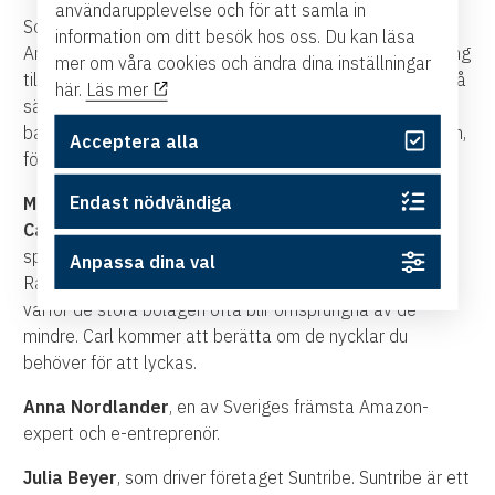
användarupplevelse och för att samla in
Som bonus vävs in hur du kan se tomrum att fylla inom
information om ditt besök hos oss. Du kan läsa
Amazon, det vill säga nyttja den data Amazon ger tillgång
mer om våra cookies och ändra dina inställningar
till för att se hur och vad som kan bli framgångsrikt. På så
här.
Läs mer
sätt kan man bygga varumärken och välja produkter
baserat på vad Amazons data visar gällande efterfrågan,
Acceptera alla
försäljningsvolymer och konkurrens.
Endast nödvändiga
Medverkande:
Carl Helgesson
, som startat fem varumärken som är
specialanpassade för försäljning via Amazon driver idag
Anpassa dina val
Rankona Mazon och vet hur du lyckas på Amazon och
varför de stora bolagen ofta blir omsprungna av de
mindre. Carl kommer att berätta om de nycklar du
behöver för att lyckas.
Anna Nordlander
, en av Sveriges främsta Amazon-
expert och e-entreprenör.
Julia Beyer
, som driver företaget Suntribe. Suntribe är ett