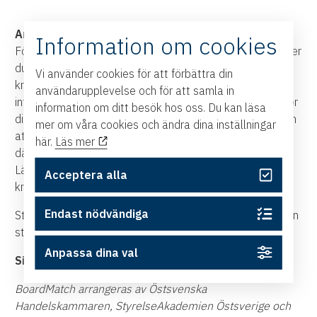
Anmälan
Information om cookies
För att delta i BoardMatch som styrelsearbetare anmäler
du ditt intresse på länken. Därefter får du uppdragens
Vi använder cookies för att förbättra din
kravspecifikationer att skickas till dig som anmält
användarupplevelse och för att samla in
intresse och du kan därmed se om det kan vara något för
information om ditt besök hos oss. Du kan läsa
dig! Om det är en match gör du en slutlig anmälan genom
mer om våra cookies och ändra dina inställningar
att registrera dig på plattformen för eventet och kan
här.
Läs mer
därmed boka in dig på ett möte med bolaget/bolagen.
Länk till plattformen skickas till dig i samband med
Acceptera alla
kravspecifikationerna.
Endast nödvändiga
Styrelsearbetare behöver kunna styrka att de har gått en
styrelseutbildning.
Anpassa dina val
Sista anmälningsdag till BoardMatch är 27 maj.
BoardMatch arrangeras av Östsvenska
Handelskammaren, StyrelseAkademien Östsverige och