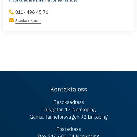
Projektledare Internationell Handel
011- 496 45 76
Skicka e-post
Kontakta oss
Besöksadress
Dalsgatan 13 Norrköping
Gamla Tanneforsvägen 92 Linköping
Postadress
Box 214 601 04 Norrköping