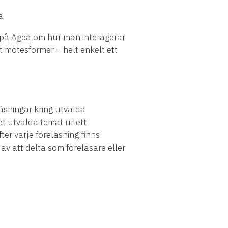
ta.
 på
Agea
om hur man interagerar
t mötesformer – helt enkelt ett
läsningar kring utvalda
et utvalda temat ur ett
er varje föreläsning finns
 av att delta som föreläsare eller