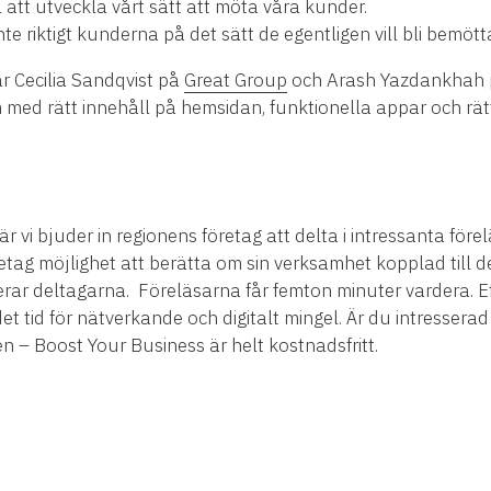
ll att utveckla vårt sätt att möta våra kunder.
te riktigt kunderna på det sätt de egentligen vill bli bemöt
ar Cecilia Sandqvist på
Great Group
och Arash Yazdankhah
 med rätt innehåll på hemsidan, funktionella appar och rät
r vi bjuder in regionens företag att delta i intressanta före
retag möjlighet att berätta om sin verksamhet kopplad till d
rar deltagarna. Föreläsarna får femton minuter vardera. Eft
det tid för nätverkande och digitalt mingel. Är du intresserad
 – Boost Your Business är helt kostnadsfritt.