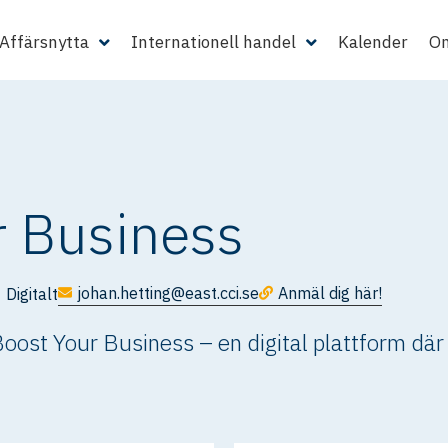
Affärsnytta
Internationell handel
Kalender
Om
r Business
johan.hetting@east.cci.se
Anmäl dig här!
Digitalt
oost Your Business – en digital plattform där