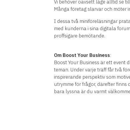
Vi behöver oavsett läge alltid se ti
Många företag slarvar och möter in
I dessa två miniföreläsningar prat
med kunderna i sina digitala forum
proffsigare bemötande.
Om Boost Your Business
:
Boost Your Business är ett event dä
teman. Under varje träff får två fö
inspirerande perspektiv som motive
utrymme för frågor, därefter finns 
bara lyssna är du varmt välkommen