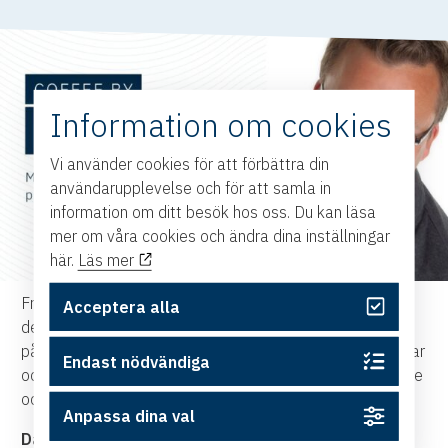
Information om cookies
Vi använder cookies för att förbättra din
användarupplevelse och för att samla in
information om ditt besök hos oss. Du kan läsa
mer om våra cookies och ändra dina inställningar
här.
Läs mer
Frontits erfarna projektledare Peter Skoog berättar om
Acceptera alla
den snabba förändringstakten och vilka krav det ställer
på dagens projektledning. För att lyckas med förändringar
Endast nödvändiga
och skapa bestående resultat så är öppenhet, förtroende
och tillit viktiga framgångsfaktorer.
Anpassa dina val
Dag:
9 december