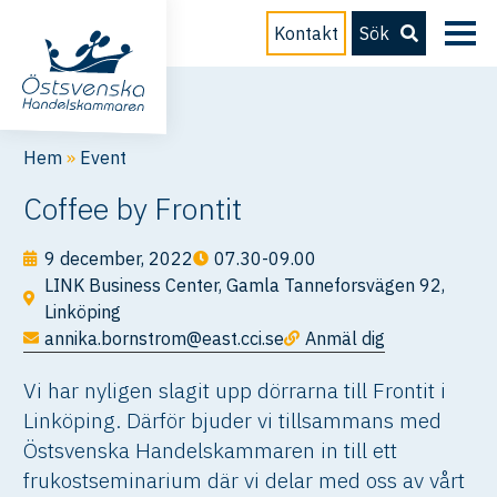
Kontakt
Sök
Hem
»
Event
Coffee by Frontit
9 december, 2022
07.30-09.00
LINK Business Center, Gamla Tanneforsvägen 92,
Linköping
annika.bornstrom@east.cci.se
Anmäl dig
Vi har nyligen slagit upp dörrarna till Frontit i
Linköping. Därför bjuder vi tillsammans med
Östsvenska Handelskammaren in till ett
frukostseminarium där vi delar med oss av vårt