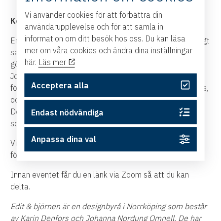
Vi använder cookies för att förbättra din
Koncept, design och kreativitet.
användarupplevelse och för att samla in
information om ditt besök hos oss. Du kan läsa
En inspirerande digital föreläsning och ett öppet och ärligt
mer om våra cookies och ändra dina inställningar
samtal om att våga tänka på ett lite annat sätt, och att
här.
Läs mer
göra det som känns rätt i magen. Föreläsarna, Karin och
Johanna, kommer att berätta om hur man som nystartat
Acceptera alla
företag kan tänka kring sin visuella identitet för att synas,
och hur man som mer etablerat företag kan finslipa den.
De bjuder på exempel på kreativa lösningar och idéer
Endast nödvändiga
som inspirerar.
Anpassa dina val
Vill du veta mer? Tveka inte att anmäla dig till denna
föreläsning.
Innan eventet får du en länk via Zoom så att du kan
delta.
Edit & björnen är en designbyrå i Norrköping som består
av Karin Denfors och Johanna Nordung Omnell. De har