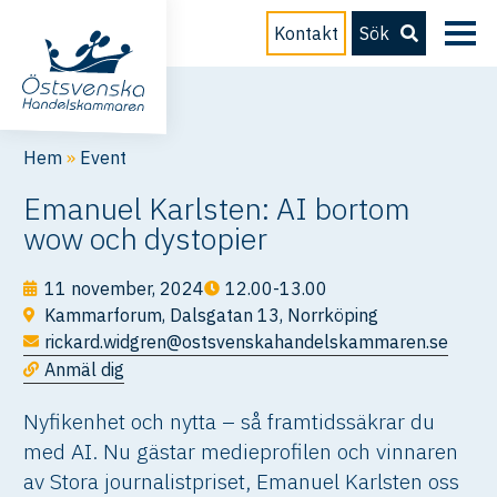
Kontakt
Sök
Hem
»
Event
Emanuel Karlsten: AI bortom
wow och dystopier
11 november, 2024
12.00-13.00
Kammarforum, Dalsgatan 13, Norrköping
rickard.widgren@ostsvenskahandelskammaren.se
Anmäl dig
Nyfikenhet och nytta – så framtidssäkrar du
med AI. Nu gästar medieprofilen och vinnaren
av Stora journalistpriset, Emanuel Karlsten oss