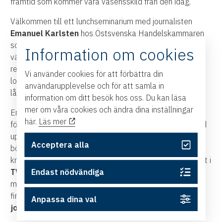
framtid som kommer vara väsensskild från den idag.
Välkommen till ett lunchseminarium med journalisten
Emanuel Karlsten
hos Östsvenska Handelskammaren
som förutom AI kommer att prata om digitalisering: I en
Information om cookies
värld där auktoriteter och fakta tappat betydelse har
relationer blivit vår viktigaste valuta. Det förändrar
Vi använder cookies för att förbättra din
logiken för hur företag och organisationer bygger en
användarupplevelse och för att samla in
långsiktig, framgångsrik närvaro på nätet.
information om ditt besök hos oss. Du kan läsa
mer om våra cookies och ändra dina inställningar
Emanuel Karlsten är en av Sveriges mest anlitade
här.
Läs mer
föreläsare om digitalisering, AI och sociala medier. Bland
uppdragsgivare finns både internationella konferenser,
Acceptera alla
börsnoterade bolag och ideella föreningar. Karlsten är
krönikör i
Göteborgsposten
, förklarar saker om internet i
TV4 Nyhetsmorgon
. Driver Sveriges största podd om
Endast nödvändiga
medier,
Mediepodden
och gör journalistik på denna sajt
finansierad av läsare – något som belönats med
Stora
Anpassa dina val
journalistpriset
.