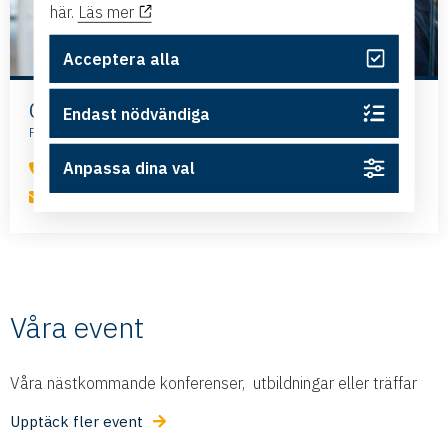
här.
Läs mer
Acceptera alla
Charlotta Elliot
Endast nödvändiga
Projektledare ESIC
Anpassa dina val
011 - 28 50 36
Skicka e-post
Våra event
Våra nästkommande konferenser, utbildningar eller träffar
Upptäck fler event