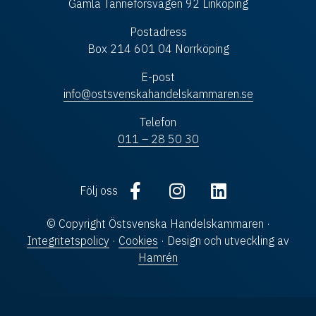
Gamla Tanneforsvägen 92 Linköping
Postadress
Box 214 601 04 Norrköping
E-post
info@ostsvenskahandelskammaren.se
Telefon
011 – 28 50 30
Följ oss
© Copyright Östsvenska Handelskammaren ·
Integritetspolicy
·
Cookies
· Design och utveckling av
Hamrén