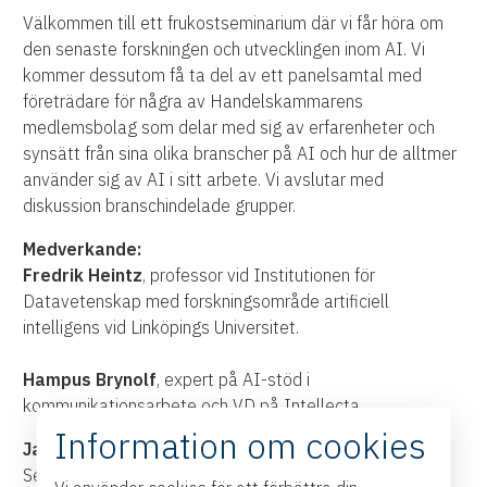
Välkommen till ett frukostseminarium där vi får höra om
den senaste forskningen och utvecklingen inom AI. Vi
kommer dessutom få ta del av ett panelsamtal med
företrädare för några av Handelskammarens
medlemsbolag som delar med sig av erfarenheter och
synsätt från sina olika branscher på AI och hur de alltmer
använder sig av AI i sitt arbete. Vi avslutar med
diskussion branschindelade grupper.
Medverkande:
Fredrik Heintz
, professor vid Institutionen för
Datavetenskap med forskningsområde artificiell
intelligens vid Linköpings Universitet.
Hampus Brynolf
, expert på AI-stöd i
kommunikationsarbete och VD på Intellecta
Information om cookies
Jan Karlsson
, vice vd och cybersäkerhetsspecialist,
Secure State Cyber.