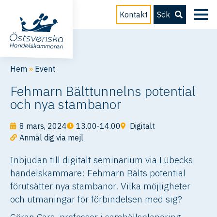
Kontakt
Sök
Hem
»
Event
Fehmarn Bälttunnelns potential
och nya stambanor
8 mars, 2024
13.00-14.00
Digitalt
Anmäl dig via mejl
Inbjudan till digitalt seminarium via Lübecks
handelskammare: Fehmarn Bälts potential
förutsätter nya stambanor. Vilka möjligheter
och utmaningar för förbindelsen med sig?
Göran Cars, professor i samhällsplanering,