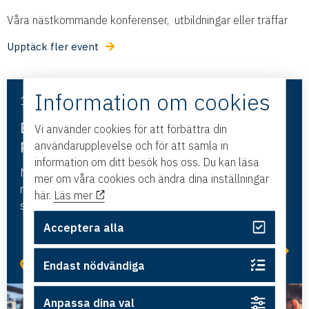
Våra nästkommande konferenser, utbildningar eller träffar
Upptäck fler event
Information om cookies
13 augusti, 2026
B2B med kammaren – höstens kickstart
Vi använder cookies för att förbättra din
på LINK
användarupplevelse och för att samla in
information om ditt besök hos oss. Du kan läsa
Nätverkskväll där vi samlar medlemsföretag för att
mer om våra cookies och ändra dina inställningar
mötas, uppdateras och inspireras efter
här.
Läs mer
sommaruppehållet.
Acceptera alla
Läs mer
Linköping
Endast nödvändiga
Anpassa dina val