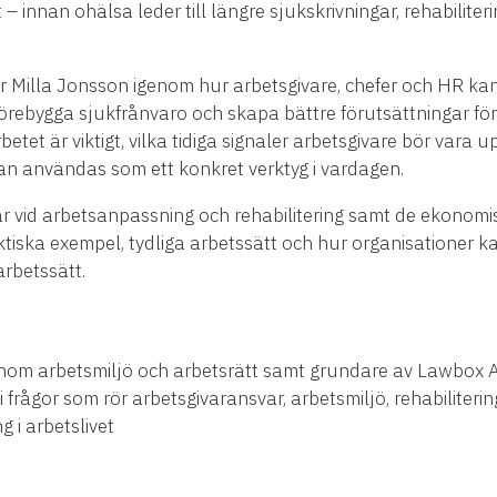
t – innan ohälsa leder till längre sjukskrivningar, rehabilite
 Milla Jonsson igenom hur arbetsgivare, chefer och HR ka
förebygga sjukfrånvaro och skapa bättre förutsättningar för 
betet är viktigt, vilka tidiga signaler arbetsgivare bör va
an användas som ett konkret verktyg i vardagen.
ar vid arbetsanpassning och rehabilitering samt de ekonomis
iska exempel, tydliga arbetssätt och hur organisationer kan 
rbetssätt.
 inom arbetsmiljö och arbetsrätt samt grundare av Lawbox A
i frågor som rör arbetsgivaransvar, arbetsmiljö, rehabiliteri
g i arbetslivet