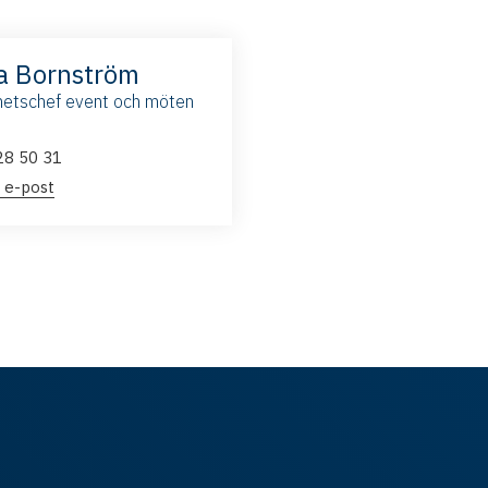
a Bornström
etschef event och möten
28 50 31
 e-post