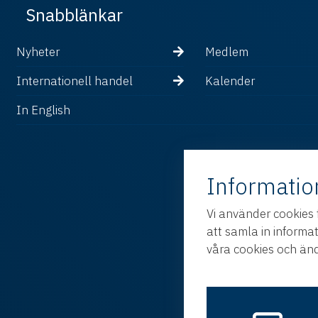
Snabblänkar
Nyheter
Medlem
Internationell handel
Kalender
In English
Informatio
Vi använder cookies 
att samla in informa
våra cookies och änd