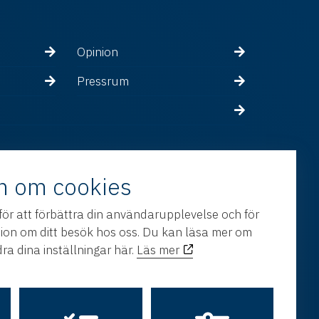
Opinion
Pressrum
n om cookies
för att förbättra din användarupplevelse och för
tion om ditt besök hos oss. Du kan läsa mer om
ra dina inställningar här.
Läs mer