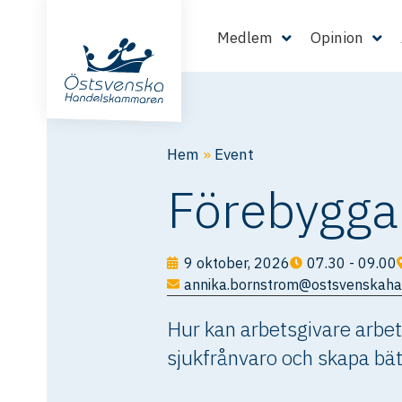
Medlem
Opinion
Hem
»
Event
Förebyggan
9 oktober, 2026
07.30 - 09.00
annika.bornstrom@ostsvenskah
Hur kan arbetsgivare arbet
sjukfrånvaro och skapa bätt