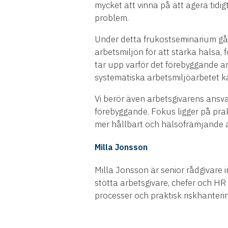
mycket att vinna på att agera tidig
problem.
Under detta frukostseminarium går
arbetsmiljön för att stärka hälsa, 
tar upp varför det förebyggande ar
systematiska arbetsmiljöarbetet k
Vi berör även arbetsgivarens ansv
förebyggande. Fokus ligger på prakt
mer hållbart och hälsofrämjande a
Milla Jonsson
Milla Jonsson är senior rådgivare
stötta arbetsgivare, chefer och HR 
processer och praktisk riskhanterin