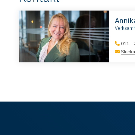
Annik
Verksamh
011 - 
Skicka