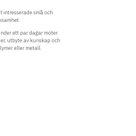
tt intresserade små och
rksamhet.
 under ett par dagar möter
jer, utbyte av kunskap och
ymer eller metall.