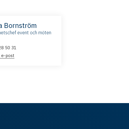
a Bornström
etschef event och möten
28 50 31
 e-post