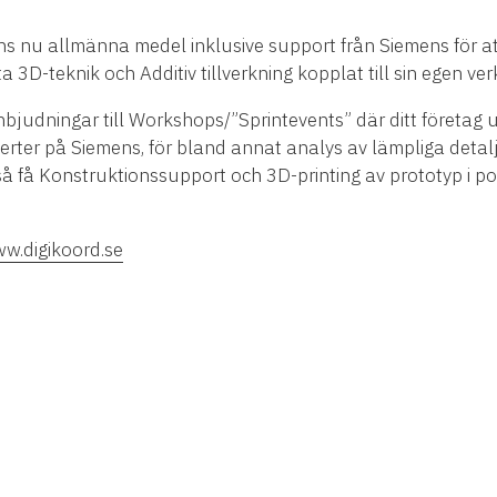
nns nu allmänna medel inklusive support från Siemens för a
 3D-teknik och Additiv tillverkning kopplat till sin egen ve
inbjudningar till Workshops/”Sprintevents” där ditt företag
rter på Siemens, för bland annat analys av lämpliga detal
å få Konstruktionssupport och 3D-printing av prototyp i pol
w.digikoord.se