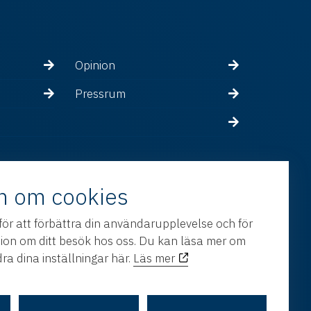
Opinion
Pressrum
n om cookies
för att förbättra din användarupplevelse och för
tion om ditt besök hos oss. Du kan läsa mer om
ra dina inställningar här.
Läs mer