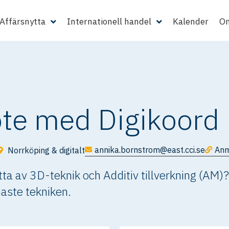
Affärsnytta
Internationell handel
Kalender
Om
te med Digikoord
annika.bornstrom@east.cci.se
Anm
Norrköping & digitalt
ytta av 3D-teknik och Additiv tillverkning (AM
aste tekniken.