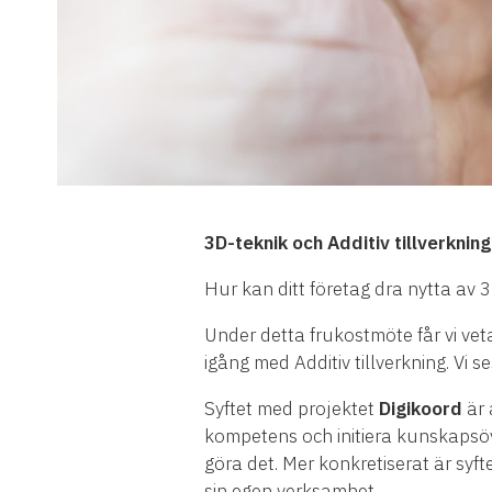
3D-teknik och Additiv tillverknin
Hur kan ditt företag dra nytta av 3
Under detta frukostmöte får vi ve
igång med Additiv tillverkning. Vi s
Syftet med projektet
Digikoord
är 
kompetens och initiera kunskapsöve
göra det. Mer konkretiserat är syft
sin egen verksamhet.