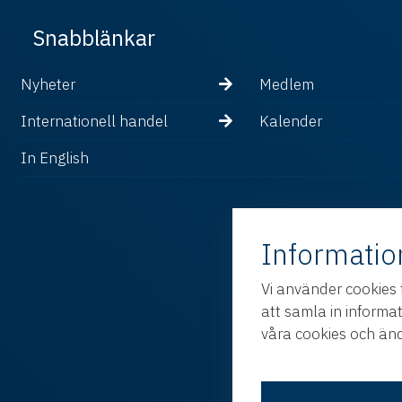
Snabblänkar
Nyheter
Medlem
Internationell handel
Kalender
In English
Informatio
Vi använder cookies 
att samla in informa
våra cookies och änd