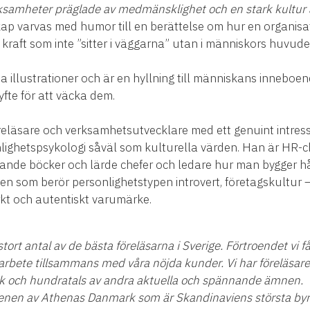
samheter präglade av medmänsklighet och en stark kultur
ap varvas med humor till en berättelse om hur en organisa
kraft som inte ”sitter i väggarna” utan i människors huvude
 illustrationer och är en hyllning till människans inneboen
fte för att väcka dem.
öreläsare och verksamhetsutvecklare med ett genuint intress
nlighetspsykologi såväl som kulturella värden. Han är HR-
nde böcker och lärde chefer och ledare hur man bygger hål
nen som berör personlighetstypen introvert, företagskultur 
rkt och autentiskt varumärke.
ort antal av de bästa föreläsarna i Sverige. Förtroendet vi få
rbete tillsammans med våra nöjda kunder. Vi har föreläsa
itik och hundratals av andra aktuella och spännande ämnen.
enen av Athenas Danmark som är Skandinaviens största byrå 