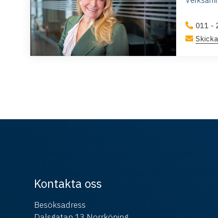
Verksamh
011 - 
Skicka
Kontakta oss
Besöksadress
Dalsgatan 13 Norrköping