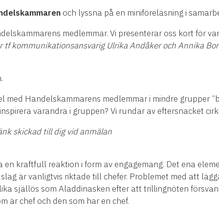
andelskammaren
och lyssna på en miniföreläsning i samarb
elskammarens medlemmar. Vi presenterar oss kort för va
tf kommunikationsansvarig Ulrika Andåker och Annika Bo
.
ngel med Handelskammarens medlemmar i mindre grupper ”br
 inspirera varandra i gruppen? Vi rundar av eftersnacket cir
änk skickad till dig vid anmälan
a en kraftfull reaktion i form av engagemang. Det ena eleme
 slag är vanligtvis riktade till chefer. Problemet med att lä
r lika själlös som Aladdinasken efter att trillingnöten försva
som är chef och den som har en chef.