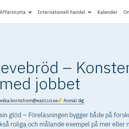
Affärsnytta
Internationell handel
Kalender
Om
 levebröd – Konsten
med jobbet
nnika.bornstrom@east.cci.se
Anmäl dig
h sin glöd – Föreläsningen bygger både på fors
kså roliga och målande exempel på mer eller 