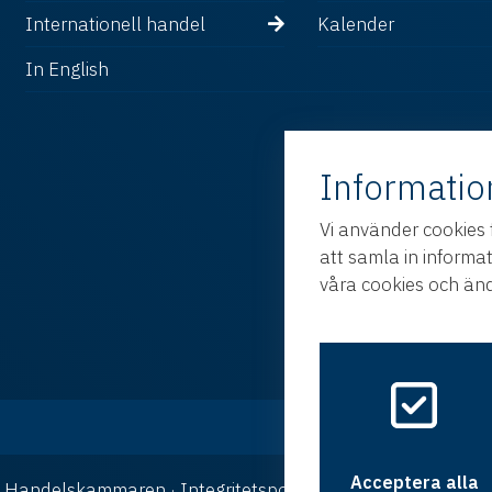
Internationell handel
Kalender
In English
Informatio
Vi använder cookies 
att samla in informa
våra cookies och änd
Acceptera alla
ka Handelskammaren ·
Integritetspolicy
·
Cookies
· Design oc