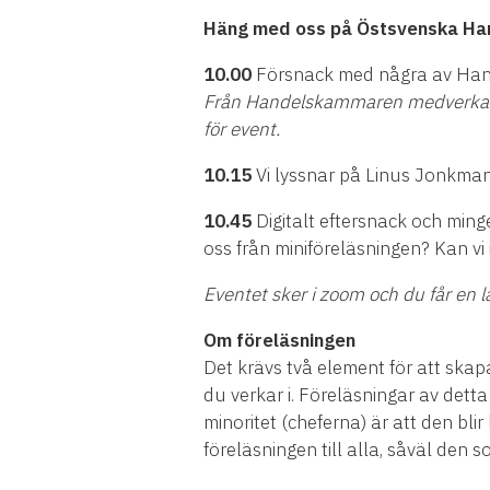
Häng med oss på Östsvenska H
10.00
Försnack med några av Hand
Från Handelskammaren medverkar 
för event.
10.15
Vi lyssnar på Linus Jonkman
10.45
Digitalt eftersnack och mi
oss från miniföreläsningen? Kan vi
Eventet sker i zoom och du får en l
Om föreläsningen
Det krävs två element för att skap
du verkar i. Föreläsningar av detta
minoritet (cheferna) är att den bli
föreläsningen till alla, såväl den 