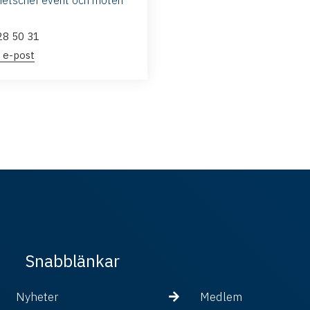
etschef event och möten
28 50 31
 e-post
Snabblänkar
Nyheter
Medlem