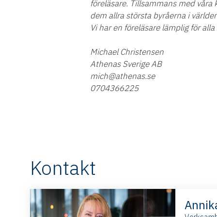
föreläsare. Tillsammans med våra k
dem allra största byråerna i världen
Vi har en föreläsare lämplig för alla 
Michael Christensen
Athenas Sverige AB
mich@athenas.se
0704366225
Kontakt
Annik