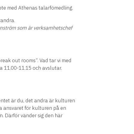
ete med Athenas talarfömedling.
randra.
rnström som är verksamhetschef
eak out rooms”. Vad tar vi med
ka 11.00-11.15 och avslutar.
ntet är du, det andra är kulturen
gga ansvaret för kulturen på en
nn. Därför vänder sig den här