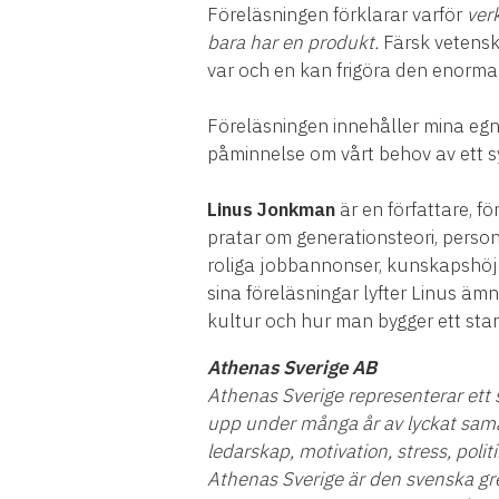
Föreläsningen förklarar varför
verk
bara har en produkt.
Färsk vetensk
var och en kan frigöra den enorma 
Föreläsningen innehåller mina egna
påminnelse om vårt behov av ett sy
Linus Jonkman
är en författare, f
pratar om generationsteori, perso
roliga jobbannonser, kunskapshöja
sina föreläsningar lyfter Linus äm
kultur och hur man bygger ett sta
Athenas Sverige AB
Athenas Sverige representerar ett st
upp under många år av lyckat sama
ledarskap, motivation, stress, pol
Athenas Sverige är den svenska gr