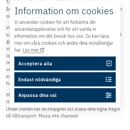
Ta del av erfarenheter och lärdomar man dragit genom
Information om cookies
åren, Meta Ryderstedt och Mathias Lidén berättar utifrån
sina olika perspektiv som styrelseordförande och vd.
Vi använder cookies för att förbättra din
Vilken är styrelsens roll, hur driver man på och
användarupplevelse och för att samla in
säkerställer att hållbarhetsarbetet får rätt affärsmässigt
information om ditt besök hos oss. Du kan läsa
genomslag? Hur håller man sig uppdaterad, så att man
mer om våra cookies och ändra dina inställningar
vet åt vilket håll man ska peka? Hur kan man som
här.
Läs mer
operativ vd säkerställa att styrelsens förväntningar
omsätts i operativ verksamhet? Hur ställer man om
Acceptera alla
verksamheten, så att hållbarhetsfrågorna blir en
integrerad del av affären? Det är några av frågorna vi
Endast nödvändiga
hoppas få svar på under vårt möte.
Moderator är Pia Carlgren, tf vd på Östsvenska
Anpassa dina val
Handelskammaren.
Under träffen har du möjlighet att ställa dina egna frågor
till Alltransport. Missa inte chansen!