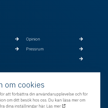
Opinion
Pressrum
n om cookies
för att förbättra din användarupplevelse och för
tion om ditt besök hos oss. Du kan läsa mer om
ra dina inställningar här.
Läs mer