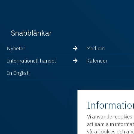
Snabblänkar
Nyheter
Medlem
Internationell handel
Kalender
In English
Informatio
Vi använder cookies 
att samla in informa
våra cookies och änd