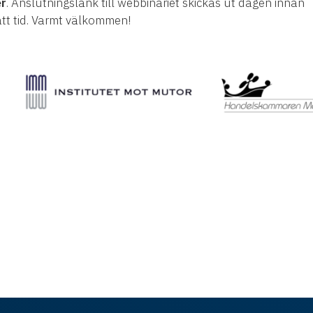
r
. Anslutningslänk till webbinariet skickas ut dagen innan
att tid. Varmt välkommen!