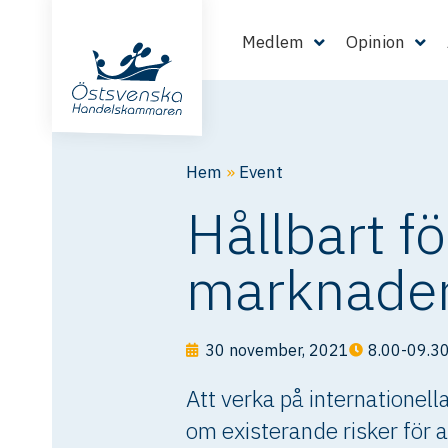
Medlem
Opinion
Hem
»
Event
Hållbart f
marknade
30 november, 2021
8.00-09.3
Att verka på internationel
om existerande risker för at