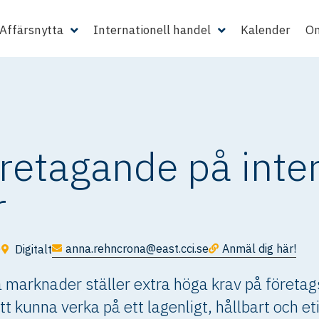
Affärsnytta
Internationell handel
Kalender
Om
öretagande på inte
r
anna.rehncrona@east.cci.se
Anmäl dig här!
0
Digitalt
la marknader ställer extra höga krav på före
t kunna verka på ett lagenligt, hållbart och eti