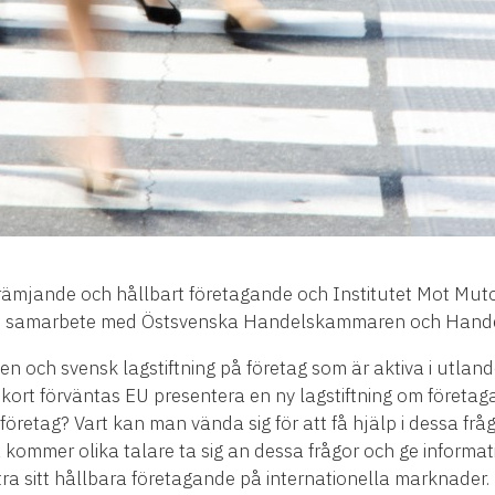
främjande och hållbart företagande och Institutet Mot M
Show i samarbete med Östsvenska Handelskammaren och Han
gen och svensk lagstiftning på företag som är aktiva i utland
 kort förväntas EU presentera en ny lagstiftning om företa
etag? Vart kan man vända sig för att få hjälp i dessa frågo
 kommer olika talare ta sig an dessa frågor och ge informati
tra sitt hållbara företagande på internationella marknader.