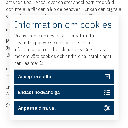
att växa upp i. Ändå lever en stor andel barn med våld
och inte alla får den hjälp de behöver. Hur kan den digitala
omställningen av utbildning i pandemins kölvatten bidra
Information om cookies
till en likartad kunskapsnivå hos yrkesverksamma som
möter barn?
Vi använder cookies för att förbättra din
Medverkande:
användarupplevelse och för att samla in
Jannes Grudin, utredare och legitimerad psykolog,
information om ditt besök hos oss. Du kan läsa
Barnafrid vid
Linköpings universitet
mer om våra cookies och ändra dina inställningar
Laura Korhonen, centrumchef och professor i barn- och
här.
Läs mer
ungdomspsykiatri, Barnafrid vid
Linköpings universitet
Moderator är Karin Klingenstierna
Acceptera alla
Ingen anmälan behövs – länk till sändningen hittar du i
Endast nödvändiga
Almedalsprogrammet
eller på
Almedalen Play
.
Spana in hela East Swedens Almedalsprogram
här
.
Anpassa dina val