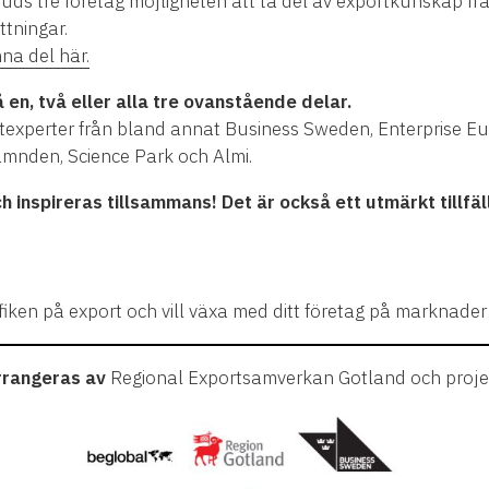
juds tre företag möjligheten att ta del av exportkunskap fr
ttningar.
na del här.
å en, två eller alla tre ovanstående delar.
rtexperter från bland annat Business Sweden, Enterprise 
mnden, Science Park och Almi.
ch inspireras tillsammans! Det är också ett utmärkt tillfä
yfiken på export och vill växa med ditt företag på marknader
arrangeras av
Regional Exportsamverkan Gotland och proje