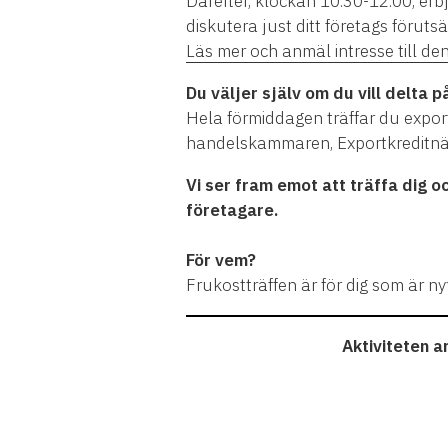
Därefter, klockan 10.30-12.00, erb
diskutera just ditt företags förutsä
Läs mer och anmäl intresse till den
Du väljer själv om du vill delta p
Hela förmiddagen träffar du expo
handelskammaren, Exportkreditnä
Vi ser fram emot att träffa dig o
företagare.
För vem?
Frukostträffen är för dig som är n
Aktiviteten 