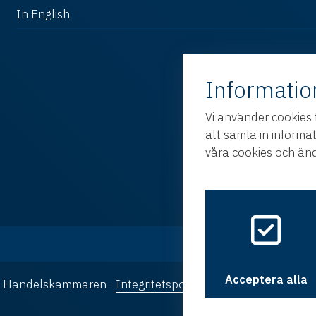
In English
Informatio
Vi använder cookies 
att samla in informa
våra cookies och änd
Acceptera alla
ka Handelskammaren ·
Integritetspolicy
·
Cookies
· Design oc