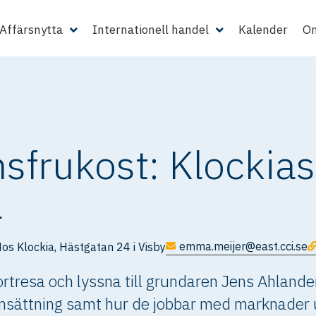
Affärsnytta
Internationell handel
Kalender
Om
nsfrukost: Klockias
a
emma.meijer@east.cci.se
os Klockia, Hästgatan 24 i Visby
ortresa och lyssna till grundaren Jens Ahland
omsättning samt hur de jobbar med marknader 