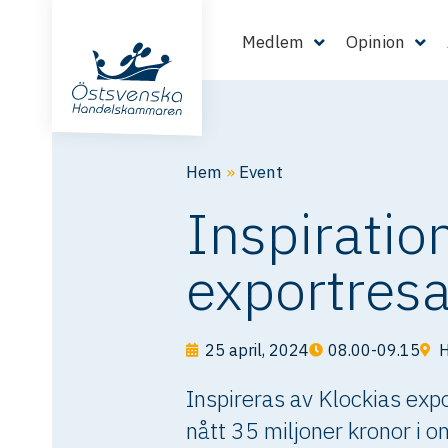
Medlem
Opinion
Hem
»
Event
Inspiratio
exportres
25 april, 2024
08.00-09.15
H
Inspireras av Klockias exp
nått 35 miljoner kronor i 