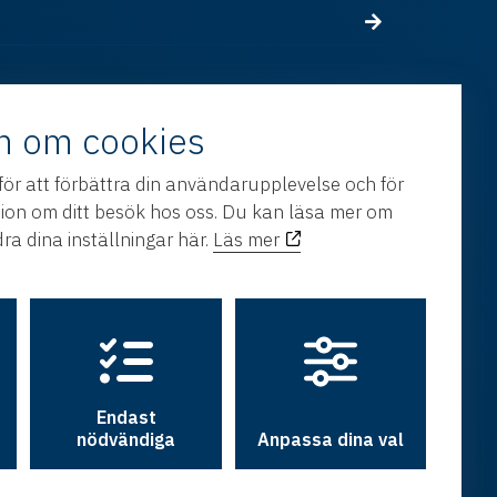
n om cookies
för att förbättra din användarupplevelse och för
tion om ditt besök hos oss. Du kan läsa mer om
ra dina inställningar här.
Läs mer
Endast
nödvändiga
Anpassa dina val
h utveckling av
Hamrén