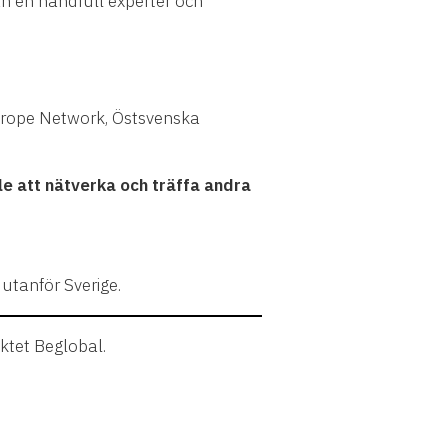
ån en handfull experter och
Europe Network, Östsvenska
lle att nätverka och träffa andra
 utanför Sverige.
ktet Beglobal.