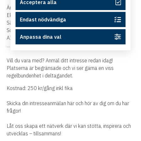
Acceptera alla
Ämnen vi diskuterar kan vara:
Ekonomi & administration
Endast nödvändiga
Sälj & kundrelationer
Sociala medier & marknadsföring
Anpassa dina val
AI och teknik för småföretag
… och allt annat som hör företagandet till!
Vill du vara med? Anmäl ditt intresse redan idag!
Platserna är begränsade och vi ser gärna en viss
regelbundenhet i deltagandet.
Kostnad: 250 kr/gång inkl fika
Skicka din intresseanmälan här och hör av dig om du har
frågor!
Låt oss skapa ett nätverk där vi kan stötta, inspirera och
utvecklas – tillsammans!