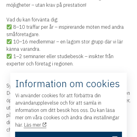
möjligheter – utan krav på prestation!
Vad du kan förvänta dig:
8–10 träffar per år – inspirerande möten med andra
småföretagare.
10–16 medlemmar – en lagom stor grupp där vi lär
känna varandra.
1–2 seminarier eller studiebesök – insikter från
experter och företag i regionen.
Information om cookies
Syftet?
Det här är inget klassiskt säljnätverk. Istället skapar vi en
Vi använder cookies för att förbättra din
öppen och trevlig mötesplats där vi kan dela erfarenheter,
användarupplevelse och för att samla in
utbyta idéer och kanske till och med hitta nya lösningar
information om ditt besök hos oss. Du kan läsa
på gemensamma utmaningar. Oavsett om du är ensam i
mer om våra cookies och ändra dina inställningar
ditt företag eller har några anställda, kan du här få
här.
Läs mer
chansen att lära av andra i samma situation.